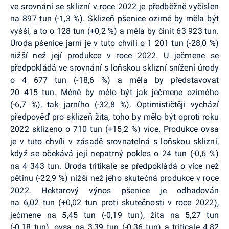
ve srovnání se sklizní v roce 2022 je předběžně vyčíslen
na 897 tun (-1,3 %). Sklizeň pšenice ozimé by měla být
vyšší, a to o 128 tun (+0,2 %) a měla by činit 63 923 tun.
Úroda pšenice jarní je v tuto chvíli o 1 201 tun (-28,0 %)
nižší než její produkce v roce 2022. U ječmene se
předpokládá ve srovnání s loňskou sklizní snížení úrody
o 4 677 tun (-18,6 %) a měla by představovat
20 415 tun. Méně by mělo být jak ječmene ozimého
(-6,7 %), tak jarního (-32,8 %). Optimističtěji vychází
předpověď pro sklizeň žita, toho by mělo být oproti roku
2022 sklizeno o 710 tun (+15,2 %) více. Produkce ovsa
je v tuto chvíli v zásadě srovnatelná s loňskou sklizní,
když se očekává její nepatrný pokles o 24 tun (-0,6 %)
na 4 343 tun. Úroda tritikale se předpokládá o více než
pětinu (-22,9 %) nižší než jeho skutečná produkce v roce
2022. Hektarový výnos pšenice je odhadován
na 6,02 tun (+0,02 tun proti skutečnosti v roce 2022),
ječmene na 5,45 tun (-0,19 tun), žita na 5,27 tun
(-0,18 tun), ovsa na 3,39 tun (-0,36 tun) a triticale 4,82