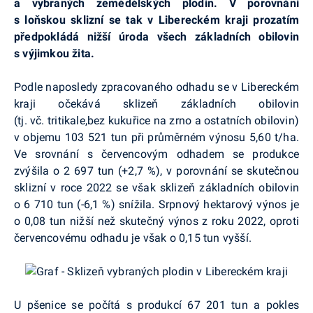
a vybraných zemědělských plodin. V porovnání
s loňskou sklizní se tak v Libereckém kraji prozatím
předpokládá nižší úroda všech základních obilovin
s výjimkou žita.
Podle naposledy zpracovaného odhadu se v Libereckém
kraji očekává sklizeň základních obilovin
(tj. vč. tritikale,bez kukuřice na zrno a ostatních obilovin)
v objemu 103 521 tun při průměrném výnosu 5,60 t/ha.
Ve srovnání s červencovým odhadem se produkce
zvýšila o 2 697 tun (+2,7 %), v porovnání se skutečnou
sklizní v roce 2022 se však sklizeň základních obilovin
o 6 710 tun (-6,1 %) snížila. Srpnový hektarový výnos je
o 0,08 tun nižší než skutečný výnos z roku 2022, oproti
červencovému odhadu je však o 0,15 tun vyšší.
U pšenice se počítá s produkcí 67 201 tun a pokles