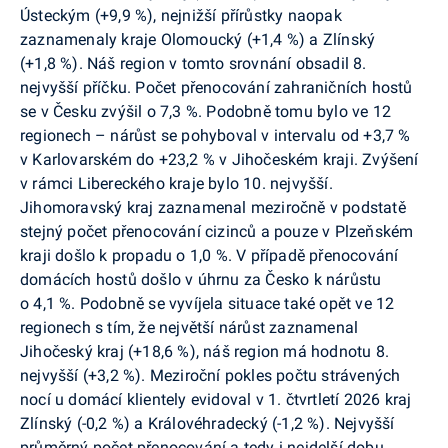
Ústeckým (+9,9 %), nejnižší přírůstky naopak
zaznamenaly kraje Olomoucký (+1,4 %) a Zlínský
(+1,8 %). Náš region v tomto srovnání obsadil 8.
nejvyšší příčku. Počet přenocování zahraničních hostů
se v Česku zvýšil o 7,3 %. Podobně tomu bylo ve 12
regionech – nárůst se pohyboval v intervalu od +3,7 %
v Karlovarském do +23,2 % v Jihočeském kraji. Zvýšení
v rámci Libereckého kraje bylo 10. nejvyšší.
Jihomoravský kraj zaznamenal meziročně v podstatě
stejný počet přenocování cizinců a pouze v Plzeňském
kraji došlo k propadu o 1,0 %. V případě přenocování
domácích hostů došlo v úhrnu za Česko k nárůstu
o 4,1 %. Podobně se vyvíjela situace také opět ve 12
regionech s tím, že největší nárůst zaznamenal
Jihočeský kraj (+18,6 %), náš region má hodnotu 8.
nejvyšší (+3,2 %). Meziroční pokles počtu strávených
nocí u domácí klientely evidoval v 1. čtvrtletí 2026 kraj
Zlínský (-0,2 %) a Královéhradecký (-1,2 %). Nejvyšší
průměrný počet přenocování a tedy i nejdelší dobu