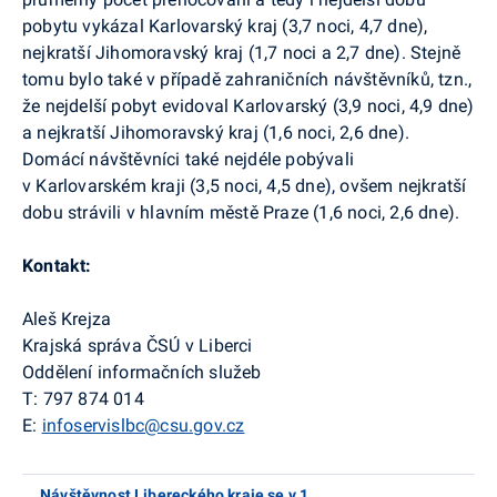
pobytu vykázal Karlovarský kraj (3,7 noci, 4,7 dne),
nejkratší Jihomoravský kraj (1,7 noci a 2,7 dne). Stejně
tomu bylo také v případě zahraničních návštěvníků, tzn.,
že nejdelší pobyt evidoval Karlovarský (3,9 noci, 4,9 dne)
a nejkratší Jihomoravský kraj (1,6 noci, 2,6 dne).
Domácí návštěvníci také nejdéle pobývali
v Karlovarském kraji (3,5 noci, 4,5 dne), ovšem nejkratší
dobu strávili v hlavním městě Praze (1,6 noci, 2,6 dne).
Kontakt:
Aleš Krejza
Krajská správa ČSÚ v Liberci
Oddělení informačních služeb
T: 797 874 014
E:
infoservislbc@csu.gov.cz
Návštěvnost Libereckého kraje se v 1.