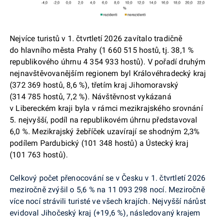
Nejvíce turistů v 1. čtvrtletí 2026 zavítalo tradičně
do hlavního města Prahy (1 660 515 hostů, tj. 38,1 %
republikového úhrnu 4 354 933 hostů). V pořadí druhým
nejnavštěvovanějším regionem byl Královéhradecký kraj
(372 369 hostů, 8,6 %), třetím kraj Jihomoravský
(314 785 hostů, 7,2 %). Návštěvnost vykázaná
v Libereckém kraji byla v rámci mezikrajského srovnání
5. nejvyšší, podíl na republikovém úhrnu představoval
6,0 %. Mezikrajský žebříček uzavírají se shodným 2,3%
podílem Pardubický (101 348 hostů) a Ústecký kraj
(101 763 hostů).
Celkový počet přenocování se v Česku v 1. čtvrtletí 2026
meziročně zvýšil o 5,6 % na 11 093 298 nocí. Meziročně
více nocí strávili turisté ve všech krajích. Nejvyšší nárůst
evidoval Jihočeský kraj (+19,6 %), následovaný krajem