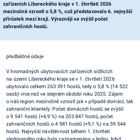
zařízeních Libereckého kraje v 1. čtvrtletí 2026
meziročně vzrostl o 5,8 %, což představovalo 6. nejvyšší
přírůstek mezi kraji. Výrazněji se zvýšil počet
zahraničních hostů.
předběžné údaje
V hromadných ubytovacích zařízeních sídlících
na území Libereckého kraje se v 1. čtvrtletí 2026
ubytovalo celkem 263 391 hostů, tedy o 5,8 % (14 522
osob) více než ve stejném období roku 2025. Zájem
o náš region meziročně vzrostl jak v případě domácí, tak
zahraniční klientely. Počet domácích hostů se zvýšil
o 9 541 hostů (+4,9 %) na 203 847 hostů, počet
zahraničních hostů o 4 981 hostů (+9,1 %) na 59 544
hostů. Nejvyšší návštěvnost během 1. čtvrtletí
sledovaného roku byla zaznamenána v lednu, když