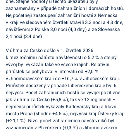
dne. Stejné hodnoty u těchto ukazatelů byly
zaznamenány v případě zahraničních i domácích hostů.
Nejpočetněji zastoupení zahraniční hosté z Německa
v kraji ve sledovaném čtvrtletí strávili 3,3 noci a 4,3 dne,
návštěvníci z Polska 3,0 noci (4,0 dny) a ze Slovenska
2,4 noci (3,4 dne).
V úhrnu za Česko došlo v 1. čtvrtletí 2026
k meziročnímu nárůstu návštěvnosti o 5,2 % a stejný
vývoj byl vykázán také ve všech krajích. Relativní
přírůstek se pohyboval v intervalu od +2,0 %
v Jihomoravském kraji do +16,7 % v Jihočeském kraji.
Přírůstek dosažený v případě Libereckého kraje byl 6.
nejvyšší. Počet zahraničních hostů se vyvíjel pozitivně
jak v úhrnu za Česko (+5,8 %), tak ve 12 regionech –
nejmenší přírůstek vykázaly Karlovarský kraj a hlavní
město Praha (shodně +4,5 %), nejvyšší kraj Ústecký kraj
(+21,1 %). Nižší počet zahraničních návštěvníků byl
zaznamenán v Plzeňském (-0,3 %) a Jihomoravském