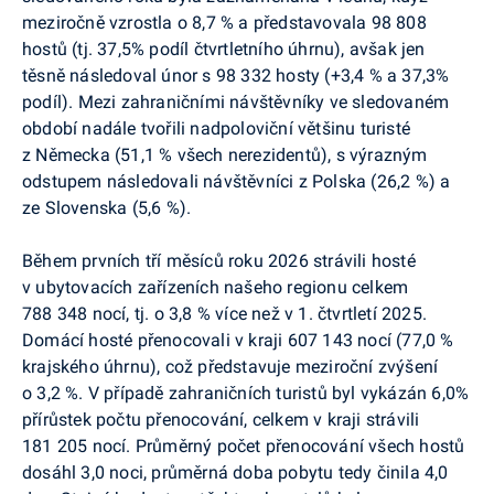
meziročně vzrostla o 8,7 % a představovala 98 808
hostů (tj. 37,5% podíl čtvrtletního úhrnu), avšak jen
těsně následoval únor s 98 332 hosty (+3,4 % a 37,3%
podíl). Mezi zahraničními návštěvníky ve sledovaném
období nadále tvořili nadpoloviční většinu turisté
z Německa (51,1 % všech nerezidentů), s výrazným
odstupem následovali návštěvníci z Polska (26,2 %) a
ze Slovenska (5,6 %).
Během prvních tří měsíců roku 2026 strávili hosté
v ubytovacích zařízeních našeho regionu celkem
788 348 nocí, tj. o 3,8 % více než v 1. čtvrtletí 2025.
Domácí hosté přenocovali v kraji 607 143 nocí (77,0 %
krajského úhrnu), což představuje meziroční zvýšení
o 3,2 %. V případě zahraničních turistů byl vykázán 6,0%
přírůstek počtu přenocování, celkem v kraji strávili
181 205 nocí. Průměrný počet přenocování všech hostů
dosáhl 3,0 noci, průměrná doba pobytu tedy činila 4,0