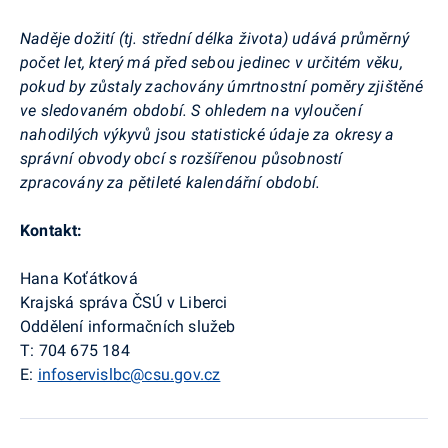
Naděje dožití (tj. střední délka života) udává průměrný
počet let, který má před sebou jedinec v určitém věku,
pokud by zůstaly zachovány úmrtnostní poměry zjištěné
ve sledovaném období. S ohledem na vyloučení
nahodilých výkyvů jsou statistické údaje za okresy a
správní obvody obcí s rozšířenou působností
zpracovány za pětileté kalendářní období.
Kontakt:
Hana Koťátková
Krajská správa ČSÚ v Liberci
Oddělení informačních služeb
T: 704 675 184
E:
infoservislbc@csu.gov.cz