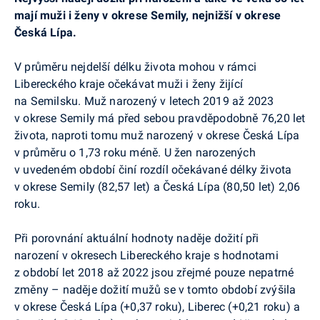
mají muži i ženy v okrese Semily, nejnižší v okrese
Česká Lípa.
V průměru nejdelší délku života mohou v rámci
Libereckého kraje očekávat muži i ženy žijící
na Semilsku. Muž narozený v letech 2019 až 2023
v okrese Semily má před sebou pravděpodobně 76,20 let
života, naproti tomu muž narozený v okrese Česká Lípa
v průměru o 1,73 roku méně. U žen narozených
v uvedeném období činí rozdíl očekávané délky života
v okrese Semily (82,57 let) a Česká Lípa (80,50 let) 2,06
roku.
Při porovnání aktuální hodnoty naděje dožití při
narození v okresech Libereckého kraje s hodnotami
z období let 2018 až 2022 jsou zřejmé pouze nepatrné
změny – naděje dožití mužů se v tomto období zvýšila
v okrese Česká Lípa (+0,37 roku), Liberec (+0,21 roku) a