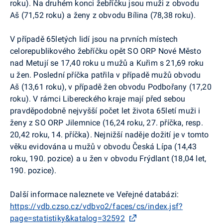
roku). Na druhém konci žebříčku jsou muži z obvodu
Aš (71,52 roku) a ženy z obvodu Bílina (78,38 roku).
V případě 65letých lidí jsou na prvních místech
celorepublikového žebříčku opět SO ORP Nové Město
nad Metují se 17,40 roku u mužů a Kuřim s 21,69 roku
u žen. Poslední příčka patřila v případě mužů obvodu
Aš (13,61 roku), v případě žen obvodu Podbořany (17,20
roku). V rámci Libereckého kraje mají před sebou
pravděpodobně nejvyšší počet let života 65letí muži i
ženy z SO ORP Jilemnice (16,24 roku, 27. příčka, resp.
20,42 roku, 14. příčka). Nejnižší naděje dožití je v tomto
věku evidována u mužů v obvodu Česká Lípa (14,43
roku, 190. pozice) a u žen v obvodu Frýdlant (18,04 let,
190. pozice).
Další informace naleznete ve Veřejné databázi:
https://vdb.czso.cz/vdbvo2/faces/cs/index.jsf?
page=statistiky&katalog=32592