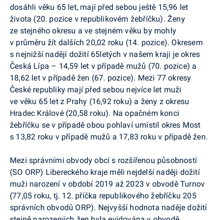
dosáhli věku 65 let, mají před sebou ještě 15,96 let
života (20. pozice v republikovém žebříčku). Ženy
ze stejného okresu a ve stejném věku by mohly
v průměru žít dalších 20,02 roku (14. pozice). Okresem
s nejnižší nadějí dožití 65letých v našem kraji je okres
Česká Lípa – 14,59 let v případě mužů (70. pozice) a
18,62 let v případě žen (67. pozice). Mezi 77 okresy
České republiky mají před sebou nejvíce let muži
ve věku 65 let z Prahy (16,92 roku) a ženy z okresu
Hradec Králové (20,58 roku). Na opačném konci
žebříčku se v případě obou pohlaví umístil okres Most
s 13,82 roku v případě mužů a 17,83 roku v případě žen.
Mezi správními obvody obcí s rozšířenou působností
(SO ORP) Libereckého kraje měli nejdelší naději dožití
muži narození v období 2019 až 2023 v obvodě Turnov
(77,05 roku, tj. 12. příčka republikového žebříčku 205
správních obvodů ORP). Nejvyšší hodnota naděje dožití
stejně narozených žen byla evidována v obvodě