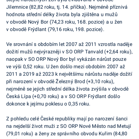
Jilemnice (82,82 roku, tj. 14. příčka). Nejméně příznivá
hodnota střední délky života byla zjištěna u mužů
v obvodě Nový Bor (74,23 roku, 168. pozice) a u žen
v obvodě Frýdlant (79,16 roku, 198. pozice).
Ve srovnání s obdobím let 2007 až 2011 vzrostla naděje
dožití mužů nejvýrazněji v SO ORP Tanvald (+2,64 roku),
naopak v SO ORP Nový Bor byl vykázán nárůst pouze
ve výši 0,52 roku. U žen došlo mezi obdobím 2007 až
2011 a 2019 až 2023 k největšímu nárůstu naděje dožití
při narození v obvodě Železný Brod (+3,10 roku),
nejméně se jejich střední délka života zvýšila v obvodě
Česká Lípa (+0,70 roku) a v SO ORP Frýdlant došlo
dokonce k jejímu poklesu o 0,35 roku.
Z pohledu celé České republiky mají po narození šanci
na nejdelší život muži z SO ORP Nové Město nad Metují
(79,01 roku) a ženy ze správního obvodu Kuřim (84,80