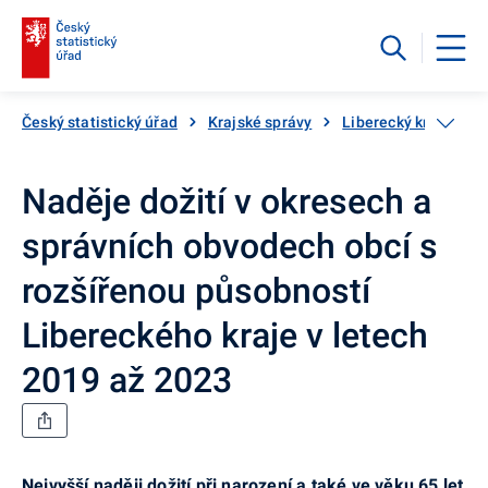
Český statistický úřad
Krajské správy
Liberecký kraj
Na
Naděje dožití v okresech a
správních obvodech obcí s
rozšířenou působností
Libereckého kraje v letech
2019 až 2023
Nejvyšší naději dožití při narození a také ve věku 65 let