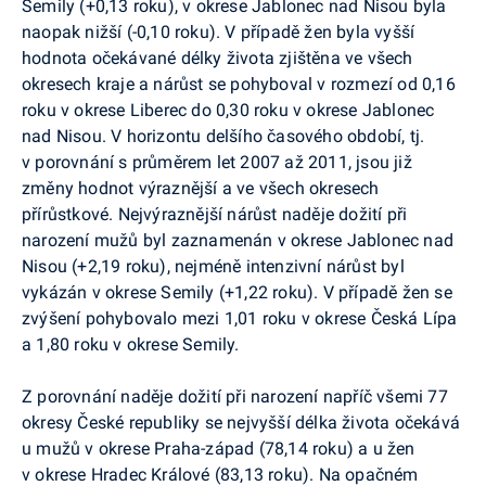
Semily (+0,13 roku), v okrese Jablonec nad Nisou byla
naopak nižší (-0,10 roku). V případě žen byla vyšší
hodnota očekávané délky života zjištěna ve všech
okresech kraje a nárůst se pohyboval v rozmezí od 0,16
roku v okrese Liberec do 0,30 roku v okrese Jablonec
nad Nisou. V horizontu delšího časového období, tj.
v porovnání s průměrem let 2007 až 2011, jsou již
změny hodnot výraznější a ve všech okresech
přírůstkové. Nejvýraznější nárůst naděje dožití při
narození mužů byl zaznamenán v okrese Jablonec nad
Nisou (+2,19 roku), nejméně intenzivní nárůst byl
vykázán v okrese Semily (+1,22 roku). V případě žen se
zvýšení pohybovalo mezi 1,01 roku v okrese Česká Lípa
a 1,80 roku v okrese Semily.
Z porovnání naděje dožití při narození napříč všemi 77
okresy České republiky se nejvyšší délka života očekává
u mužů v okrese Praha-západ (78,14 roku) a u žen
v okrese Hradec Králové (83,13 roku). Na opačném