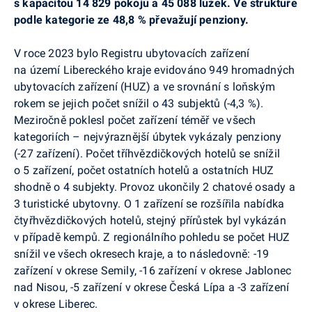
s kapacitou 14 829 pokojů a 45 088 lůžek. Ve struktuře
podle kategorie ze 48,8 % převažují penziony.
V roce 2023 bylo Registru ubytovacích zařízení
na území Libereckého kraje evidováno 949 hromadných
ubytovacích zařízení (HUZ) a ve srovnání s loňským
rokem se jejich počet snížil o 43 subjektů (-4,3 %).
Meziročně poklesl počet zařízení téměř ve všech
kategoriích – nejvýraznější úbytek vykázaly penziony
(-27 zařízení). Počet tříhvězdičkových hotelů se snížil
o 5 zařízení, počet ostatních hotelů a ostatních HUZ
shodně o 4 subjekty. Provoz ukončily 2 chatové osady a
3 turistické ubytovny. O 1 zařízení se rozšířila nabídka
čtyřhvězdičkových hotelů, stejný přírůstek byl vykázán
v případě kempů. Z regionálního pohledu se počet HUZ
snížil ve všech okresech kraje, a to následovně: -19
zařízení v okrese Semily, -16 zařízení v okrese Jablonec
nad Nisou, -5 zařízení v okrese Česká Lípa a -3 zařízení
v okrese Liberec.