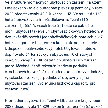
Ve struktuře hromadných ubytovacích zařízení na území
Libereckého kraje dlouhodobě převažují penziony, v roce
2023 představovaly 48,8 % všech HUZ. Ve struktuře 169
hotelů převažovala tříhvězdičková zařízení (110
zařízení, tj. 65,1 % všech hotelů), hosté se pak dále
mohli ubytovat také ve 34 čtyřhvězdičkových hotelech, 9
dvouhvězdičkových i jednohvězdičkových hotelech a v 7
hotelech garni. V Libereckém kraji stále není klientele
k dispozici pětihvězdičkový hotel. Ubytovací nabídku
doplňovalo 64 turistických ubytoven, 40 chatových
osad, 33 kempů a 180 ostatních ubytovacích zařízení
(např. léčebné lázně, rekreační zařízení podniků
či odborových svazů, školicí střediska, domovy mládeže,
vysokoškolské koleje, podnikové ubytovny a jiná
ubytovací zařízení vyčleňující lůžkovou kapacitu pro
cestovní ruch).
Hromadná ubytovací zařízení v Libereckém kraji v roce
2023 disponovala 14 829 pokoji (meziročně -762 pokojů