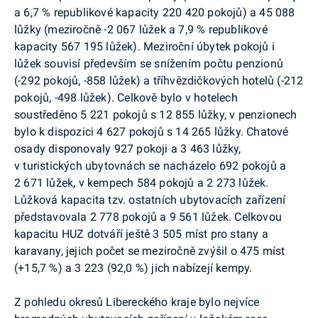
a 6,7 % republikové kapacity 220 420 pokojů) a 45 088
lůžky (meziročně -2 067 lůžek a 7,9 % republikové
kapacity 567 195 lůžek). Meziroční úbytek pokojů i
lůžek souvisí především se snížením počtu penzionů
(-292 pokojů, -858 lůžek) a tříhvězdičkových hotelů (-212
pokojů, -498 lůžek). Celkově bylo v hotelech
soustředěno 5 221 pokojů s 12 855 lůžky, v penzionech
bylo k dispozici 4 627 pokojů s 14 265 lůžky. Chatové
osady disponovaly 927 pokoji a 3 463 lůžky,
v turistických ubytovnách se nacházelo 692 pokojů a
2 671 lůžek, v kempech 584 pokojů a 2 273 lůžek.
Lůžková kapacita tzv. ostatních ubytovacích zařízení
představovala 2 778 pokojů a 9 561 lůžek. Celkovou
kapacitu HUZ dotváří ještě 3 505 míst pro stany a
karavany, jejich počet se meziročně zvýšil o 475 míst
(+15,7 %) a 3 223 (92,0 %) jich nabízejí kempy.
Z pohledu okresů Libereckého kraje bylo nejvíce