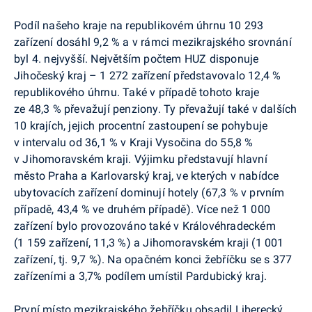
Podíl našeho kraje na republikovém úhrnu 10 293
zařízení dosáhl 9,2 % a v rámci mezikrajského srovnání
byl 4. nejvyšší. Největším počtem HUZ disponuje
Jihočeský kraj – 1 272 zařízení představovalo 12,4 %
republikového úhrnu. Také v případě tohoto kraje
ze 48,3 % převažují penziony. Ty převažují také v dalších
10 krajích, jejich procentní zastoupení se pohybuje
v intervalu od 36,1 % v Kraji Vysočina do 55,8 %
v Jihomoravském kraji. Výjimku představují hlavní
město Praha a Karlovarský kraj, ve kterých v nabídce
ubytovacích zařízení dominují hotely (67,3 % v prvním
případě, 43,4 % ve druhém případě). Více než 1 000
zařízení bylo provozováno také v Královéhradeckém
(1 159 zařízení, 11,3 %) a Jihomoravském kraji (1 001
zařízení, tj. 9,7 %). Na opačném konci žebříčku se s 377
zařízeními a 3,7% podílem umístil Pardubický kraj.
První místo mezikrajského žebříčku obsadil Liberecký