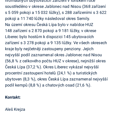
hromadných ubytovacích zařízení v loňském roce
soustředěno v okrese Jablonec nad Nisou (368 zařízení
s 5 059 pokoji a 15 032 lůžky), s 288 zařízeními s 3 622
pokoji a 11 740 lůžky následoval okres Semily.
Na území okresu Česká Lípa bylo v nabídce HUZ
148 zařízení s 2 870 pokoji a 9 181 lůžky, v okrese
Liberec bylo hostům k dispozici 145 ubytovacích
zařízení s 3 278 pokoji a 9 135 lůžky. Ve všech okresech
kraje byly nejčetněji zastoupeny penziony. Jejich
nejvyšší podíl zaznamenal okres Jablonec nad Nisou
(56,8 % z celkového počtu HUZ v okrese), nejnižší okres
Česká Lípa (37,2 %). Okres Liberec vykázal nejvyšší
procentní zastoupení hotelů (24,1 %) a turistických
ubytoven (8,3 %), okres Česká Lípa zaznamenal nejvyšší
podíl kempů (8,8 %) a chatových osad (21,6 %).
Kontakt:
Aleš Krejza