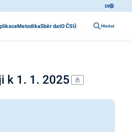
EN
plikace
Metodika
Sběr dat
O ČSÚ
Hledat
i k 1. 1. 2025