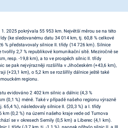
 1. 1. 2025 pokrývala 55 953 km. Největší měrou se na této
 třídy (ke sledovanému datu 34 014 km, tj. 60,8 % celkové
26 % představovaly silnice II. třídy (14 726 km). Silnice
ce tvořily 2,7 % republikové komunikační sítě. Meziročně se
7 km, resp. -19,8 km), a to ve prospěch silnic II. třídy
nic se pak nejvýrazněji rozšířila v Jihočeském (+43,6 km),
i (+23,1 km), o 5,2 km se rozšířily dálnice ještě také
lomouckém regionu.
tu evidováno 2 402 km silnic a dálnic (4,3 %
 km (0,1 %) méně. Také v případě našeho regionu výrazně
j. 65,4 %), následovaly silnice II. (20,3 %) a I. třídy
4,6 km (0,2 %) na území našeho kraje vede od Turnova
hází se v okresech Semily (0,5 km) a Liberec (4,1 km).
I. třídy (-3,7 km, tj. -1,1 %), naopak přibylo silnic II. a III.