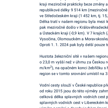
kraji meziročně prakticky beze změny a
republikové délky 9 514 km (meziročně -
ve Středočeském kraji (1 452 km, tj. 15,
Délka tratí v našem regionu byla mezi k
pak meziročně došlo v Královéhradeckém
a Ústeckém kraji (-0,9 km). V 7 krajíc
Vysočina, Olomouckém a Moravskoslezs
Oproti 1. 1. 2024 pak byly delší pouze 
Hustota železniční sítě v našem region
o 23,0 m vyšší než v úhrnu za Českou r
2
m/km
), na opačném konci žebříčku 
region se v tomto srovnání umístil na 3.
Vodní cesty slouží v České republice p
od roku 2015 jsou do této výměry zahrn
celková délka splavných vodních cest 
splavných vodních cest v Libereckém kr