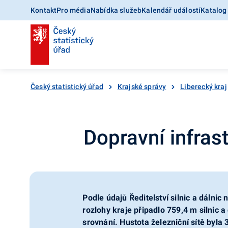
Kontakt
Pro média
Nabídka služeb
Kalendář událostí
Katalog
Český statistický úřad
Krajské správy
Liberecký kraj
Dopravní infrast
Podle údajů Ředitelství silnic a dálni
rozlohy kraje připadlo 759,4 m silnic a
srovnání. Hustota železniční sítě byla 3