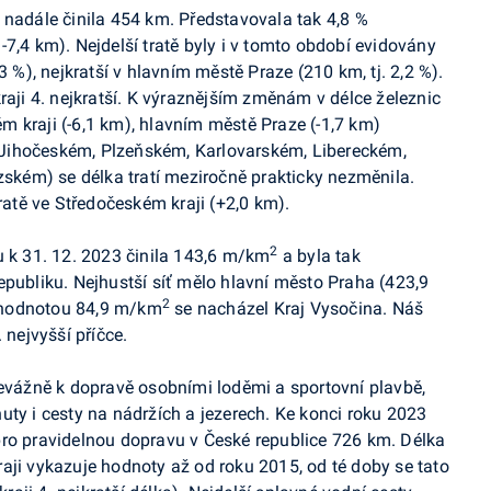
 nadále činila 454 km. Představovala tak 4,8 %
7,4 km). Nejdelší tratě byly i v tomto období evidovány
3 %), nejkratší v hlavním městě Praze (210 km, tj. 2,2 %).
raji 4. nejkratší. K výraznějším změnám v délce železnic
 kraji (-6,1 km), hlavním městě Praze (-1,7 km)
h (Jihočeském, Plzeňském, Karlovarském, Libereckém,
kém) se délka tratí meziročně prakticky nezměnila.
tratě ve Středočeském kraji (+2,0 km).
2
u k 31. 12. 2023 činila 143,6 m/km
a byla tak
epubliku. Nejhustší síť mělo hlavní město Praha (423,9
2
s hodnotou 84,9 m/km
se nacházel Kraj Vysočina. Náš
 nejvyšší příčce.
řevážně k dopravě osobními loděmi a sportovní plavbě,
uty i cesty na nádržích a jezerech. Ke konci roku 2023
pro pravidelnou dopravu v České republice 726 km. Délka
aji vykazuje hodnoty až od roku 2015, od té doby se tato