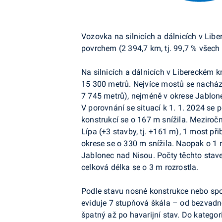
Vozovka na silnicích a dálnicích v Lib
povrchem (2 394,7 km, tj. 99,7 % všech si
Na silnicích a dálnicích v Libereckém k
15 300 metrů. Nejvíce mostů se nacháze
7 745 metrů), nejméně v okrese Jablon
V porovnání se situací k 1. 1. 2024 se p
konstrukcí se o 167 m snížila. Meziroč
Lípa (+3 stavby, tj. +161 m), 1 most př
okrese se o 330 m snížila. Naopak o 1 
Jablonec nad Nisou. Počty těchto stave
celková délka se o 3 m rozrostla.
Podle stavu nosné konstrukce nebo spo
eviduje 7 stupňová škála – od bezvadnéh
špatný až po havarijní stav. Do kategor