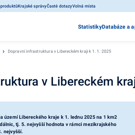
 produktů
Krajské správy
Časté dotazy
Volná místa
Statistiky
Databáze a a
Dopravní infrastruktura v Libereckém kraji k 1. 1. 2025
ruktura v Libereckém kraj
c na území Libereckého kraje k 1. lednu 2025 na 1 km2
 dálnic, tj. 5. nejvyšší hodnota v rámci mezikrajského
. nejvyšší.