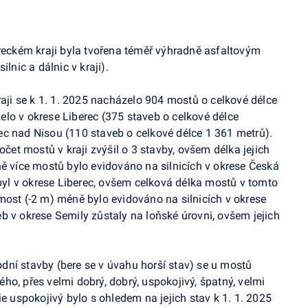
ereckém kraji byla tvořena téměř výhradně asfaltovým
lnic a dálnic v kraji).
raji se k 1. 1. 2025 nacházelo 904 mostů o celkové délce
lo v okrese Liberec (375 staveb o celkové délce
ec nad Nisou (110 staveb o celkové délce 1 361 metrů).
očet mostů v kraji zvýšil o 3 stavby, ovšem délka jejich
ně více mostů bylo evidováno na silnicích v okrese Česká
ibyl v okrese Liberec, ovšem celková délka mostů v tomto
most (-2 m) méně bylo evidováno na silnicích v okrese
b v okrese Semily zůstaly na loňské úrovni, ovšem jejich
dní stavby (bere se v úvahu horší stav) se u mostů
o, přes velmi dobrý, dobrý, uspokojivý, špatný, velmi
ie uspokojivý bylo s ohledem na jejich stav k 1. 1. 2025