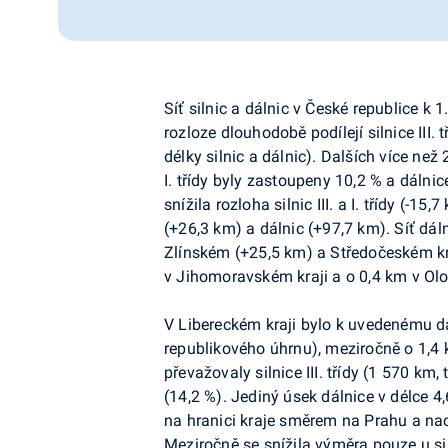
Síť silnic a dálnic v České republice k
rozloze dlouhodobě podílejí silnice III.
délky silnic a dálnic). Dalších více než 
I. třídy byly zastoupeny 10,2 % a dálni
snížila rozloha silnic III. a I. třídy (-15,
(+26,3 km) a dálnic (+97,7 km). Síť dál
Zlínském (+25,5 km) a Středočeském kraj
v Jihomoravském kraji a o 0,4 km v O
V Libereckém kraji bylo k uvedenému da
republikového úhrnu), meziročně o 1,4
převažovaly silnice III. třídy (1 570 km, t
(14,2 %). Jediný úsek dálnice v délce 
na hranici kraje směrem na Prahu a nac
Meziročně se snížila výměra pouze u silnic 