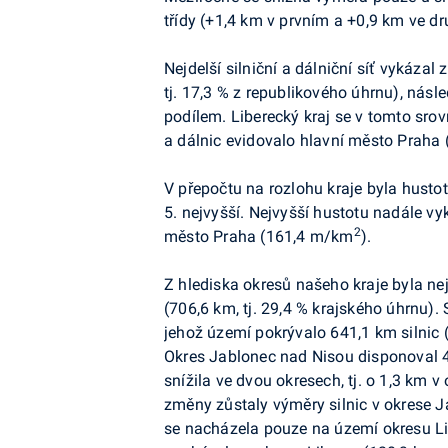
třídy (+1,4 km v prvním a +0,9 km ve d
Nejdelší silniční a dálniční síť vykázal
tj. 17,3 % z republikového úhrnu), ná
podílem. Liberecký kraj se v tomto srovná
a dálnic evidovalo hlavní město Praha (
V přepočtu na rozlohu kraje byla husto
5. nejvyšší. Nejvyšší hustotu nadále v
2
město Praha (161,4 m/km
).
Z hlediska okresů našeho kraje byla nejd
(706,6 km, tj. 29,4 % krajského úhrnu)
jehož území pokrývalo 641,1 km silnic 
Okres Jablonec nad Nisou disponoval 45
snížila ve dvou okresech, tj. o 1,3 km 
změny zůstaly výměry silnic v okrese J
se nacházela pouze na území okresu Liber