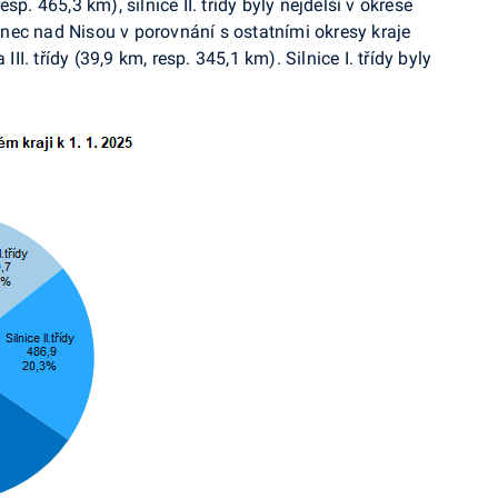
p. 465,3 km), silnice II. třídy byly nejdelší v okrese
nec nad Nisou v porovnání s ostatními okresy kraje
III. třídy (39,9 km, resp. 345,1 km). Silnice I. třídy byly