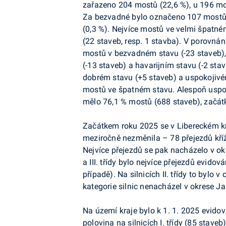
zařazeno 204 mostů (22,6 %), u 196 mos
Za bezvadné bylo označeno 107 mostů (
(0,3 %). Nejvíce mostů ve velmi špatné
(22 staveb, resp. 1 stavba). V porovnán
mostů v bezvadném stavu (-23 staveb),
(-13 staveb) a havarijním stavu (-2 sta
dobrém stavu (+5 staveb) a uspokojivém
mostů ve špatném stavu. Alespoň uspo
mělo 76,1 % mostů (688 staveb), začát
Začátkem roku 2025 se v Libereckém kra
meziročně nezměnila – 78 přejezdů křížilo s
Nejvíce přejezdů se pak nacházelo v okre
a III. třídy bylo nejvíce přejezdů evid
případě). Na silnicích II. třídy to bylo 
kategorie silnic nenacházel v okrese J
Na území kraje bylo k 1. 1. 2025 evido
polovina na silnicích I. třídy (85 stave