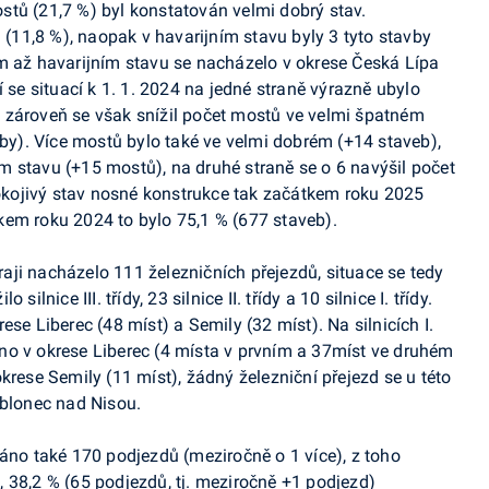
tů (21,7 %) byl konstatován velmi dobrý stav.
11,8 %), naopak v havarijním stavu byly 3 tyto stavby
m až havarijním stavu se nacházelo v okrese Česká Lípa
í se situací k 1. 1. 2024 na jedné straně výrazně ubylo
 zároveň se však snížil počet mostů ve velmi špatném
vby). Více mostů bylo také ve velmi dobrém (+14 staveb),
 stavu (+15 mostů), na druhé straně se o 6 navýšil počet
kojivý stav nosné konstrukce tak začátkem roku 2025
kem roku 2024 to bylo 75,1 % (677 staveb).
ji nacházelo 111 železničních přejezdů, situace se tedy
ilnice III. třídy, 23 silnice II. třídy a 10 silnice I. třídy.
se Liberec (48 míst) a Semily (32 míst). Na silnicích I.
ováno v okrese Liberec (4 místa v prvním a 37míst ve druhém
v okrese Semily (11 míst), žádný železniční přejezd se u této
ablonec nad Nisou.
váno také 170 podjezdů (meziročně o 1 více), z toho
b), 38,2 % (65 podjezdů, tj. meziročně +1 podjezd)