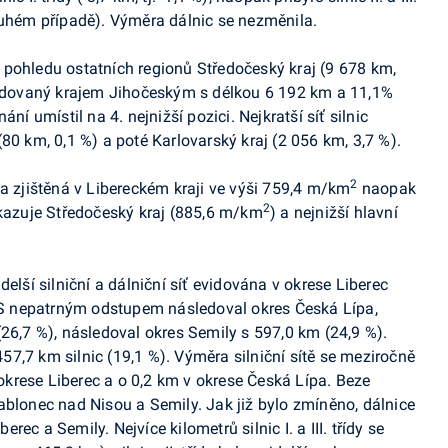
ruhém případě). Výměra dálnic se nezměnila.
 z pohledu ostatních regionů Středočeský kraj (9 678 km,
sledovaný krajem Jihočeským s délkou 6 192 km a 11,1%
ní umístil na 4. nejnižší pozici. Nejkratší síť silnic
80 km, 0,1 %) a poté Karlovarský kraj (2 056 km, 3,7 %).
2
ta zjištěná v Libereckém kraji ve výši 759,4 m/km
naopak
2
ykazuje Středočeský kraj (885,6 m/km
) a nejnižší hlavní
elší silniční a dálniční síť evidována v okrese Liberec
. S nepatrným odstupem následoval okres Česká Lípa,
(26,7 %), následoval okres Semily s 597,0 km (24,9 %).
7,7 km silnic (19,1 %). Výměra silniční sítě se meziročně
v okrese Liberec a o 0,2 km v okrese Česká Lípa. Beze
ablonec nad Nisou a Semily. Jak již bylo zmíněno, dálnice
ec a Semily. Nejvíce kilometrů silnic I. a III. třídy se