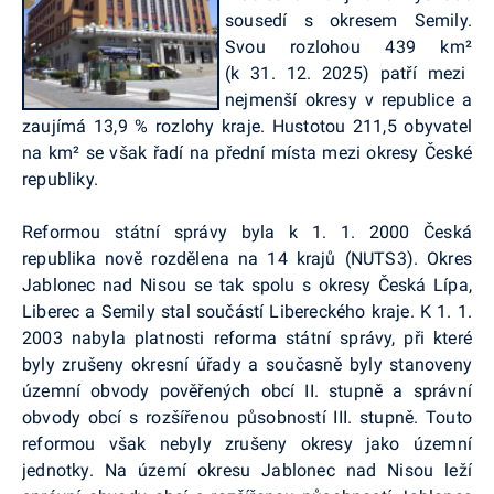
sousedí s okresem Semily.
Svou rozlohou 439 km
²
(k 31. 12. 2025) patří mezi
nejmenší okresy v republice a
zaujímá 13,9 % rozlohy kraje. Hustotou 211,5 obyvatel
na km
²
se však řadí na přední místa mezi okresy České
republiky.
Reformou státní správy byla k 1. 1. 2000 Česká
republika nově rozdělena na 14 krajů (NUTS3). Okres
Jablonec nad Nisou se tak spolu s okresy Česká Lípa,
Liberec a Semily stal součástí Libereckého kraje. K 1. 1.
2003 nabyla platnosti reforma státní správy, při které
byly zrušeny okresní úřady a současně byly stanoveny
územní obvody pověřených obcí II. stupně a správní
obvody obcí s rozšířenou působností III. stupně. Touto
reformou však nebyly zrušeny okresy jako územní
jednotky. Na území okresu Jablonec nad Nisou leží