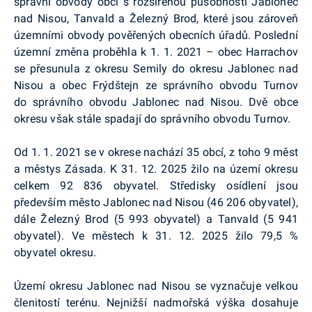
správní obvody obcí s rozšířenou působností Jablonec
nad Nisou, Tanvald a Železný Brod, které jsou zároveň
územními obvody pověřených obecních úřadů. Poslední
územní změna proběhla k 1. 1. 2021 – obec Harrachov
se přesunula z okresu Semily do okresu Jablonec nad
Nisou a obec Frýdštejn ze správního obvodu Turnov
do správního obvodu Jablonec nad Nisou. Dvě obce
okresu však stále spadají do správního obvodu Turnov.
Od 1. 1. 2021 se v okrese nachází 35 obcí, z toho 9 měst
a městys Zásada. K 31. 12. 2025 žilo na území okresu
celkem 92 836 obyvatel. Středisky osídlení jsou
především město Jablonec nad Nisou (46 206 obyvatel),
dále Železný Brod (5 993 obyvatel) a Tanvald (5 941
obyvatel). Ve městech k 31. 12. 2025 žilo 79,5 %
obyvatel okresu.
Území okresu Jablonec nad Nisou se vyznačuje velkou
členitostí terénu. Nejnižší nadmořská výška dosahuje