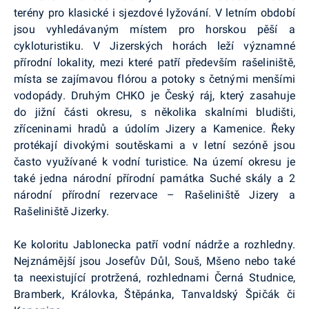
terény pro klasické i sjezdové lyžování. V letním období
jsou vyhledávaným místem pro horskou pěší a
cykloturistiku. V Jizerských horách leží významné
přírodní lokality, mezi které patří především rašeliniště,
místa se zajímavou flórou a potoky s četnými menšími
vodopády. Druhým CHKO je Český ráj, který zasahuje
do jižní části okresu, s několika skalními bludišti,
zříceninami hradů a údolím Jizery a Kamenice. Řeky
protékají divokými soutěskami a v letní sezóně jsou
často využívané k vodní turistice. Na území okresu je
také jedna národní přírodní památka Suché skály a 2
národní přírodní rezervace – Rašeliniště Jizery a
Rašeliniště Jizerky.
Ke koloritu Jablonecka patří vodní nádrže a rozhledny.
Nejznámější jsou Josefův Důl, Souš, Mšeno nebo také
ta neexistující protržená, rozhlednami Černá Studnice,
Bramberk, Královka, Štěpánka, Tanvaldský Špičák či