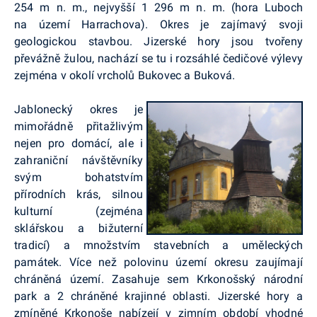
254 m n. m., nejvyšší 1 296 m n. m. (hora Luboch
na území Harrachova). Okres je zajímavý svoji
geologickou stavbou. Jizerské hory jsou tvořeny
převážně žulou, nachází se tu i rozsáhlé čedičové výlevy
zejména v okolí vrcholů Bukovec a Buková.
Jablonecký okres je
mimořádně přitažlivým
nejen pro domácí, ale i
zahraniční návštěvníky
svým bohatstvím
přírodních krás, silnou
kulturní (zejména
sklářskou a bižuterní
tradicí) a množstvím stavebních a uměleckých
památek. Více než polovinu území okresu zaujímají
chráněná území. Zasahuje sem Krkonošský národní
park a 2 chráněné krajinné oblasti. Jizerské hory a
zmíněné Krkonoše nabízejí v zimním období vhodné