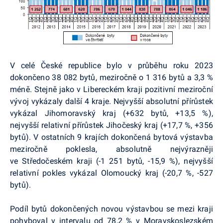
V celé České republice bylo v průběhu roku 2023
dokončeno 38 082 bytů, meziročně o 1 316 bytů a 3,3 %
méně. Stejně jako v Libereckém kraji pozitivní meziroční
vývoj vykázaly další 4 kraje. Nejvyšší absolutní přírůstek
vykázal Jihomoravský kraj (+632 bytů, +13,5 %),
nejvyšší relativní přírůstek Jihočeský kraj (+17,7 %, +356
bytů). V ostatních 9 krajích dokončená bytová výstavba
meziročně poklesla, absolutně nejvýrazněji
ve Středočeském kraji (-1 251 bytů, -15,9 %), nejvyšší
relativní pokles vykázal Olomoucký kraj (-20,7 %, -527
bytů).
Podíl bytů dokončených novou výstavbou se mezi kraji
pohyboval v intervalu od 78,2 % v Moravskoslezském