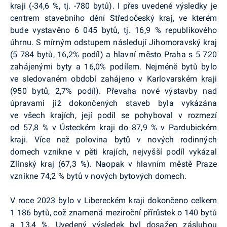
kraji (-34,6 %, tj. -780 bytů). I přes uvedené výsledky je
centrem stavebního dění Středočeský kraj, ve kterém
bude vystavěno 6 045 bytů, tj. 16,9 % republikového
úhrnu. S mírným odstupem následují Jihomoravský kraj
(5 784 bytů, 16,2% podíl) a hlavní město Praha s 5 720
zahájenými byty a 16,0% podílem. Nejméně bytů bylo
ve sledovaném období zahájeno v Karlovarském kraji
(950 bytů, 2,7% podíl). Převaha nové výstavby nad
úpravami již dokončených staveb byla vykázána
ve všech krajích, její podíl se pohyboval v rozmezí
od 57,8 % v Ústeckém kraji do 87,9 % v Pardubickém
kraji. Více než polovina bytů v nových rodinných
domech vznikne v pěti krajích, nejvyšší podíl vykázal
Zlínský kraj (67,3 %). Naopak v hlavním městě Praze
vznikne 74,2 % bytů v nových bytových domech.
V roce 2023 bylo v Libereckém kraji dokončeno celkem
1 186 bytů, což znamená meziroční přírůstek o 140 bytů
a 13,4 %. Uvedený výsledek byl dosažen zásluhou