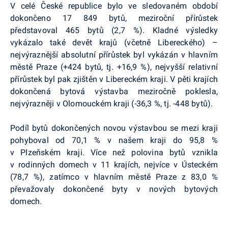
V celé České republice bylo ve sledovaném období
dokončeno 17 849 bytů, meziroční přírůstek
představoval 465 bytů (2,7 %). Kladné výsledky
vykázalo také devět krajů (včetně Libereckého) –
nejvýraznější absolutní přírůstek byl vykázán v hlavním
městě Praze (+424 bytů, tj. +16,9 %), nejvyšší relativní
přírůstek byl pak zjištěn v Libereckém kraji. V pěti krajích
dokončená bytová výstavba meziročně poklesla,
nejvýrazněji v Olomouckém kraji (-36,3 %, tj. -448 bytů).
Podíl bytů dokončených novou výstavbou se mezi kraji
pohyboval od 70,1 % v našem kraji do 95,8 %
v Plzeňském kraji. Více než polovina bytů vznikla
v rodinných domech v 11 krajích, nejvíce v Ústeckém
(78,7 %), zatímco v hlavním městě Praze z 83,0 %
převažovaly dokončené byty v nových bytových
domech.