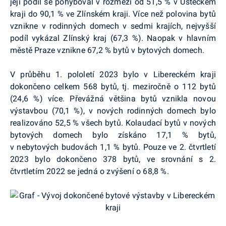
její podíl se pohyboval v rozmezí od 51,5 % v Ústeckém
kraji do 90,1 % ve Zlínském kraji. Více než polovina bytů
vznikne v rodinných domech v sedmi krajích, nejvyšší
podíl vykázal Zlínský kraj (67,3 %). Naopak v hlavním
městě Praze vznikne 67,2 % bytů v bytových domech.
V průběhu 1. pololetí 2023 bylo v Libereckém kraji
dokončeno celkem 568 bytů, tj. meziročně o 112 bytů
(24,6 %) více. Převážná většina bytů vznikla novou
výstavbou (70,1 %), v nových rodinných domech bylo
realizováno 52,5 % všech bytů. Kolaudací bytů v nových
bytových domech bylo získáno 17,1 % bytů,
v nebytových budovách 1,1 % bytů. Pouze ve 2. čtvrtletí
2023 bylo dokončeno 378 bytů, ve srovnání s 2.
čtvrtletím 2022 se jedná o zvýšení o 68,8 %.