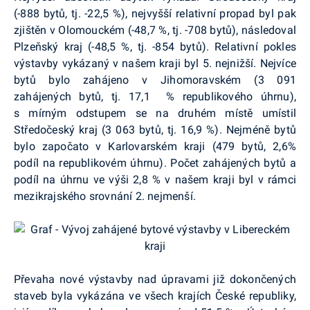
(-888 bytů, tj. -22,5 %), nejvyšší relativní propad byl pak
zjištěn v Olomouckém (-48,7 %, tj. -708 bytů), následoval
Plzeňský kraj (-48,5 %, tj. -854 bytů). Relativní pokles
výstavby vykázaný v našem kraji byl 5. nejnižší. Nejvíce
bytů bylo zahájeno v Jihomoravském (3 091
zahájených bytů, tj. 17,1 % republikového úhrnu),
s mírným odstupem se na druhém místě umístil
Středočeský kraj (3 063 bytů, tj. 16,9 %). Nejméně bytů
bylo započato v Karlovarském kraji (479 bytů, 2,6%
podíl na republikovém úhrnu). Počet zahájených bytů a
podíl na úhrnu ve výši 2,8 % v našem kraji byl v rámci
mezikrajského srovnání 2. nejmenší.
Převaha nové výstavby nad úpravami již dokončených
staveb byla vykázána ve všech krajích České republiky,