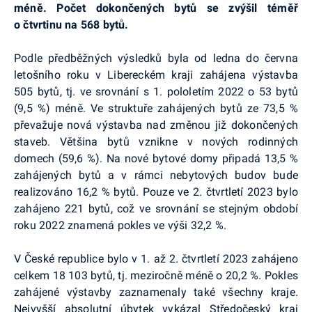
méně. Počet dokončených bytů se zvýšil téměř
o čtvrtinu na 568 bytů.
Podle předběžných výsledků byla od ledna do června
letošního roku v Libereckém kraji zahájena výstavba
505 bytů, tj. ve srovnání s 1. pololetím 2022 o 53 bytů
(9,5 %) méně. Ve struktuře zahájených bytů ze 73,5 %
převažuje nová výstavba nad změnou již dokončených
staveb. Většina bytů vznikne v nových rodinných
domech (59,6 %). Na nové bytové domy připadá 13,5 %
zahájených bytů a v rámci nebytových budov bude
realizováno 16,2 % bytů. Pouze ve 2. čtvrtletí 2023 bylo
zahájeno 221 bytů, což ve srovnání se stejným období
roku 2022 znamená pokles ve výši 32,2 %.
V České republice bylo v 1. až 2. čtvrtletí 2023 zahájeno
celkem 18 103 bytů, tj. meziročně méně o 20,2 %. Pokles
zahájené výstavby zaznamenaly také všechny kraje.
Nejvyšší absolutní úbytek vykázal Středočeský kraj