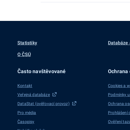
Statistiky
Databáze 
O ČSÚ
Často navštěvované
Ochrana d
Kontakt
Cookies a w
Veřejná databáze
Podmínky u
DataStat (ověřovací provoz)
Ochrana os
Pro média
Prohlášení 
Časopisy
Ověření taz