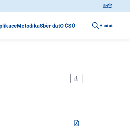
EN
plikace
Metodika
Sběr dat
O ČSÚ
Hledat