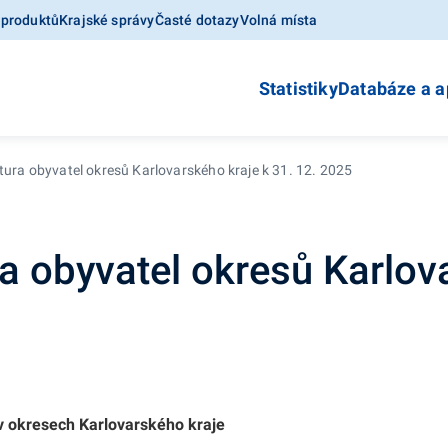
 produktů
Krajské správy
Časté dotazy
Volná místa
Statistiky
Databáze a a
tura obyvatel okresů Karlovarského kraje k 31. 12. 2025
a obyvatel okresů Karlov
v okresech Karlovarského kraje