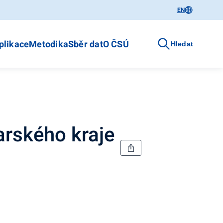
EN
plikace
Metodika
Sběr dat
O ČSÚ
Hledat
arského kraje