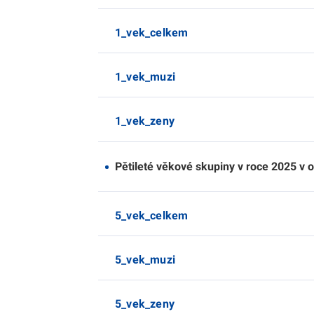
1_vek_celkem
1_vek_muzi
1_vek_zeny
Pětileté věkové skupiny v roce 2025 v 
5_vek_celkem
5_vek_muzi
5_vek_zeny