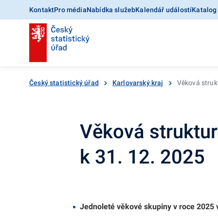
Kontakt
Pro média
Nabídka služeb
Kalendář událostí
Katalog
Český statistický úřad
Karlovarský kraj
Věková struk
Věková struktur
k 31. 12. 2025
Jednoleté věkové skupiny v roce 2025 