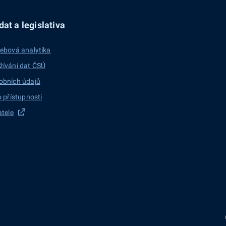
at a legislativa
ebová analytika
žívání dat ČSÚ
obních údajů
o přístupnosti
atele