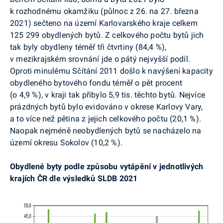
k rozhodnému okamžiku (půlnoc z 26. na 27. března
2021) sečteno na území Karlovarského kraje celkem
125
299 obydlených bytů. Z celkového počtu bytů jich
tak byly obydleny téměř tři čtvrtiny (84,4 %),
v mezikrajském srovnání jde o pátý nejvyšší podíl.
Oproti minulému Sčítání 2011 došlo k navýšení kapacity
obydleného bytového fondu téměř o pět procent
(o 4,9 %), v kraji tak přibylo 5,9 tis. těchto bytů. Nejvíce
prázdných bytů bylo evidováno v okrese Karlovy Vary,
a to více než pětina z jejich celkového počtu (20,1 %).
Naopak nejméně neobydlených bytů se nacházelo na
území okresu Sokolov (10,2 %).
Obydlené byty podle způsobu vytápění v jednotlivých
krajích ČR dle výsledků SLDB 2021