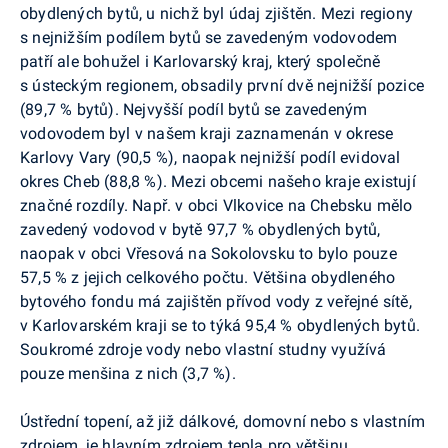
obydlených bytů, u nichž byl údaj zjištěn. Mezi regiony
s nejnižším podílem bytů se zavedeným vodovodem
patří ale bohužel i Karlovarský kraj, který společně
s ústeckým regionem, obsadily první dvě nejnižší pozice
(89,7 % bytů). Nejvyšší podíl bytů se zavedeným
vodovodem byl v našem kraji zaznamenán v okrese
Karlovy Vary (90,5 %), naopak nejnižší podíl evidoval
okres Cheb (88,8 %). Mezi obcemi našeho kraje existují
značné rozdíly. Např. v obci Vlkovice na Chebsku mělo
zavedený vodovod v bytě 97,7 % obydlených bytů,
naopak v obci Vřesová na Sokolovsku to bylo pouze
57,5 % z jejich celkového počtu. Většina obydleného
bytového fondu má zajištěn přívod vody z veřejné sítě,
v Karlovarském kraji se to týká 95,4 % obydlených bytů.
Soukromé zdroje vody nebo vlastní studny využívá
pouze menšina z nich (3,7 %).
Ústřední topení, až již dálkové, domovní nebo s vlastním
zdrojem, je hlavním zdrojem tepla pro většinu