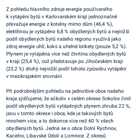
Z pohledu hlavního zdroje energie používaného
k vytápění bytů v Karlovarském kraji jednoznačně
převažuje energie z kotelny mimo dům (46,4 %),
elektřinou je vytápěno 6,8 % obydlených bytů a nejnižší
podíl obydlených bytů našeho regionu využívá jako
zdroj energie uhlí, koks a uhelné brikety (pouze 5,2 %).
Plynem je vytápěna více než čtvrtina obydlených bytů
v kraji (25,4 %), což představuje po Jihočeském kraji
(23,2 %) druhý nejnižší podíl tohoto způsobu vytápění
v mezikrajském srovnání.
Při podrobnějším pohledu na jednotlivé obce našeho
kraje zjišťujeme, že ačkoliv v celém okrese Sokolov činil
podíl obydlených bytů vytápěných plynem zhruba 22 %,
jsou v tomto okrese i obce, kde je takových bytů
mnohem více, a to dokonce více než 60 % všech
obydlených bytů. Jedná se o obce Dolní Rychnov,
Kaceřov, Libavské Údolí a Lomnice. Z okresů