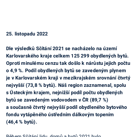
25. listopadu 2022
Dle výsledků Sčítání 2021 se nacházelo na území
Karlovarského kraje celkem 125 299 obydlených bytů.
Oproti minulému cenzu tak došlo k nárůstu jejich počtu
o 4,9 %. Podíl obydlených bytů se zavedeným plynem
je v Karlovarském kraji v mezikrajském srovnání čtvrtý
nejvyšší (73,8 % bytů). Náš region zaznamenal, spolu
s Ústeckým krajem, nejnižší podíl počtu obydlených
bytů se zavedeným vodovodem v ČR (89,7 %)
a současně čtvrtý nejvyšší podíl obydleného bytového
fondu vytápěného
ústředním dálkovým topením
(46,4 % bytů).
Během Sčítání lidu, domů a bytů 2021 bylo