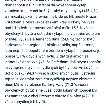
domácností v ČR. Ústřední dálkové topení vytápí
v našem kraji téměř každý druhý obydlený byt (46,4 %)
a v mezikrajském srovnání tak jde po Hl. městě Praze,
Ústeckém a Moravskoslezském kraji o čtvrtý nejvyšší
podíl. Ústřední domovní vytápění mělo 15,6 % všech
obydlených bytů a ústřední vytápění s vlastním zdrojem
(v bytě) využívala téměř čtvrtina (24,6 %) těchto bytů
karlovarského regionu. Lokální topidla, např. kamna,
jsou nejméně populárním zdrojem vytápění a používá je
pouze 5,7 % obydlených bytů. Z dat získaných za
jednotlivé obce vyplývá, že ústředním dálkovým topením
je vytápěno nejvíce obydlených bytů v obci Vřesová na
Sokolovsku (94,3 % všech obydlených bytů), ústřední
topení s vlastním zdrojem využívají nejvíce obyvatelé
obce Mírová v okrese Karlovy Vary (71,3 % všech
obydlených bytů) a nejvyšší podíl lokálních topidel byl
zaznamenán v obci Přebuz v okrese Sokolov (42,3 %
všech obydlených bytů).