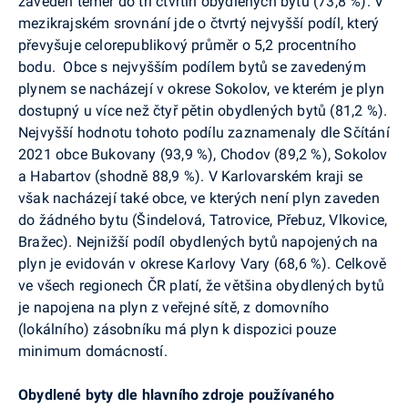
zaveden téměř do tří čtvrtin obydlených bytů (73,8 %). V
mezikrajském srovnání jde o čtvrtý nejvyšší podíl, který
převyšuje celorepublikový průměr o 5,2 procentního
bodu.
Obce s nejvyšším podílem bytů se zavedeným
plynem se nacházejí v okrese Sokolov, ve kterém je plyn
dostupný u více než čtyř pětin obydlených bytů (81,2 %).
Nejvyšší hodnotu tohoto podílu zaznamenaly dle Sčítání
2021 obce Bukovany (93,9 %), Chodov (89,2 %), Sokolov
a Habartov (shodně 88,9 %). V Karlovarském kraji se
však nacházejí také obce, ve kterých není plyn zaveden
do žádného bytu (Šindelová, Tatrovice, Přebuz, Vlkovice,
Bražec). Nejnižší podíl obydlených bytů napojených na
plyn je evidován v okrese Karlovy Vary (68,6 %). Celkově
ve všech regionech ČR platí, že většina obydlených bytů
je napojena na plyn z veřejné sítě, z domovního
(lokálního) zásobníku má plyn k dispozici pouze
minimum domácností.
Obydlené byty dle hlavního zdroje používaného