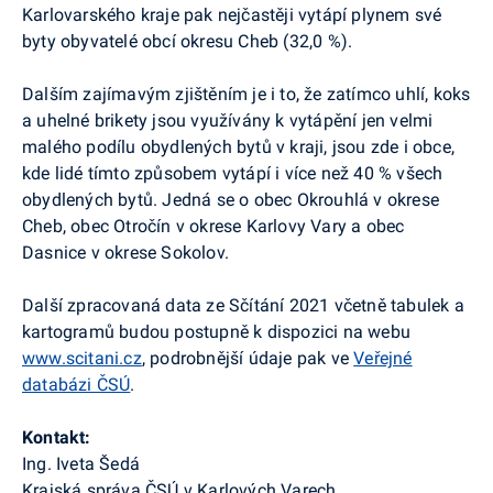
Karlovarského kraje pak nejčastěji vytápí plynem své
byty obyvatelé obcí okresu Cheb (32,0 %).
Dalším zajímavým zjištěním je i to, že zatímco uhlí, koks
a uhelné brikety jsou využívány k vytápění jen velmi
malého podílu obydlených bytů v kraji, jsou zde i obce,
kde lidé tímto způsobem vytápí i více než 40 % všech
obydlených bytů. Jedná se o obec Okrouhlá v okrese
Cheb, obec Otročín v okrese Karlovy Vary a obec
Dasnice v okrese Sokolov.
Další zpracovaná data ze Sčítání 2021 včetně tabulek a
kartogramů budou postupně k dispozici na webu
www.scitani.cz
, podrobnější údaje pak ve
Veřejné
databázi ČSÚ
.
Kontakt:
Ing. Iveta Šedá
Krajská správa ČSÚ v Karlových Varech