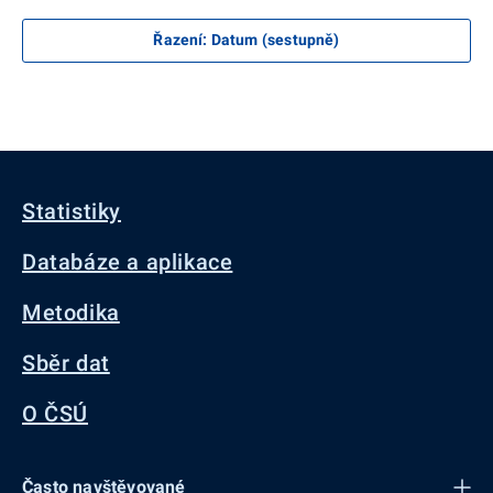
Řazení
:
Datum (sestupně)
Statistiky
Databáze a aplikace
Metodika
Sběr dat
O ČSÚ
Často navštěvované