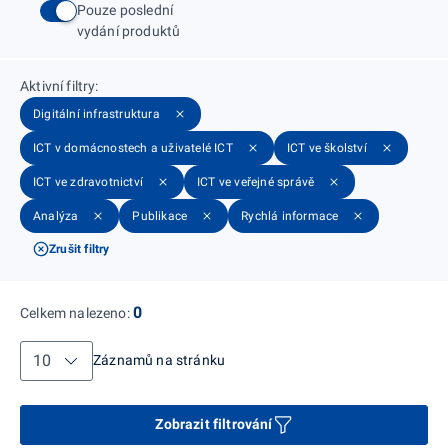
Pouze poslední
vydání produktů
Aktivní filtry
:
Digitální infrastruktura
ICT v domácnostech a uživatelé ICT
ICT ve školství
ICT ve zdravotnictví
ICT ve veřejné správě
Analýza
Publikace
Rychlá informace
Zrušit filtry
0
Celkem nalezeno
:
Záznamů na stránku
Záznamů na stránku
Zobrazit filtrování