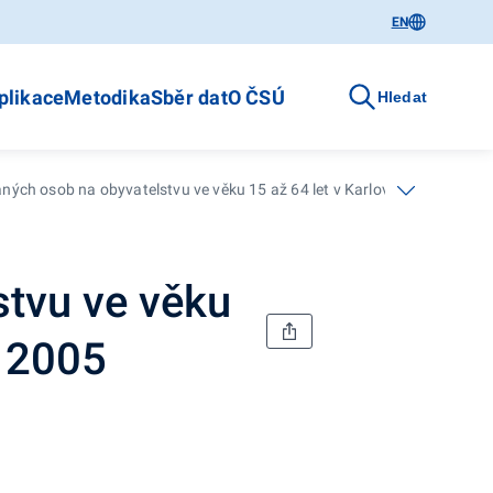
EN
plikace
Metodika
Sběr dat
O ČSÚ
Hledat
ných osob na obyvatelstvu ve věku 15 až 64 let v Karlovarském kraji o
tvu ve věku
u 2005