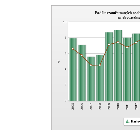
Podíl nezaměstnaných osob
na obyvatelst
10
8
6
%
4
2
0
2011
2005
2006
2007
2008
2009
2010
2012
Karlo