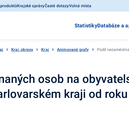
 produktů
Krajské správy
Časté dotazy
Volná místa
Statistiky
Databáze a a
aj
Kraj, okresy
Kraj
Animované grafy
Podíl nezaměstna
naných osob na obyvatels
Karlovarském kraji od rok