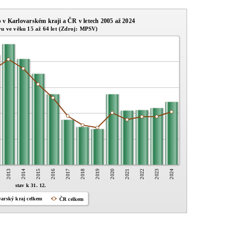
 v Karlovarském kraji a ČR v letech 2005 až 2024
vu ve věku 15 až 64 let (Zdroj: MPSV)
2013
2014
2015
2016
2017
2018
2019
2020
2021
2022
2023
2024
stav k 31. 12.
varský kraj celkem
ČR celkem