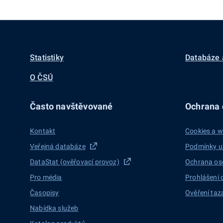
Statistiky
Databáze 
O ČSÚ
Často navštěvované
Ochrana d
Kontakt
Cookies a w
Veřejná databáze
Podmínky u
DataStat (ověřovací provoz)
Ochrana os
Pro média
Prohlášení 
Časopisy
Ověření taz
Nabídka služeb