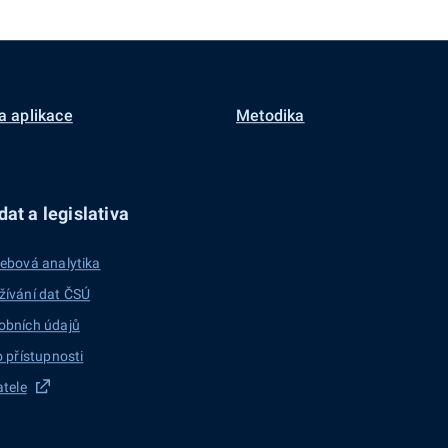
a aplikace
Metodika
at a legislativa
ebová analytika
žívání dat ČSÚ
obních údajů
o přístupnosti
atele