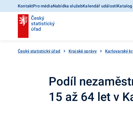
Kontakt
Pro média
Nabídka služeb
Kalendář událostí
Katalog
Český statistický úřad
Krajské správy
Karlovarský kr
Podíl nezaměst
15 až 64 let v 