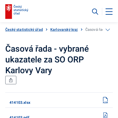
Český statistický úřad
Karlovarský kraj
Časová řada - vybr
Časová řada - vybrané
ukazatele za SO ORP
Karlovy Vary
414103.xlsx
414103.pdf