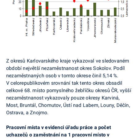
Z okresů Karlovarského kraje vykazoval ve sledovaném
období největší nezaměstnanost okres Sokolov. Podíl
nezaměstnaných osob v tomto okrese činil 5,14 %.
V celorepublikovém srovnání tak tento okres obsadil
celkové 68. místo pomyslného žebříčku okresů ČR, vyšší
nezaměstnanost vykazovaly pouze okresy Karviná,
Most, Bruntál, Chomutov, Ústí nad Labem, Louny, Děčín,
Ostrava, a Znojmo.
Pracovní místa v evidenci úřadu práce a počet
uchazečů o zaměstnání na 1 pracovní místo v