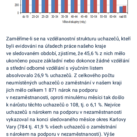
Zaměříme-li se na vzdělanostní strukturu uchazečů, kteří
byli evidováni na úřadech práce našeho kraje
ve sledovaném období, zjistíme, že 45,6 % z nich mělo
ukončeno pouze základní nebo dokonce žádné vzdělání
a střední odborné vzdělání s výučním listem
absolvovalo 26,9 % uchazečů. Z celkového počtu
neumístěných uchazečů o zaměstnání v našem kraji
jich mělo celkem 1 871 nárok na podporu
v nezaměstnanosti, oproti minulému měsíci tak došlo
k nárůstu těchto uchazečů o 108, tj. o 6,1 %. Nejvíce
uchazečů s nárokem na podporu v nezaměstnanosti
vykazoval na konci sledovaného měsíce okres Karlovy
Vary (784 tj. 41,9 % všech uchazečů o zaměstnání
s nárokem na podporu v nezaměstnanosti). Výše