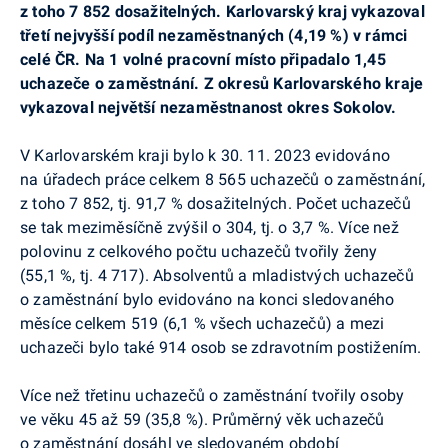
z toho 7 852 dosažitelných. Karlovarský kraj vykazoval
třetí nejvyšší podíl nezaměstnaných (4,19 %) v rámci
celé ČR. Na 1 volné pracovní místo připadalo 1,45
uchazeče o zaměstnání. Z okresů Karlovarského kraje
vykazoval největší nezaměstnanost okres Sokolov.
V Karlovarském kraji bylo k 30. 11. 2023 evidováno
na úřadech práce celkem 8 565 uchazečů o zaměstnání,
z toho 7 852, tj. 91,7 % dosažitelných. Počet uchazečů
se tak meziměsíčně zvýšil o 304, tj. o 3,7 %. Více než
polovinu z celkového počtu uchazečů tvořily ženy
(55,1 %, tj. 4 717). Absolventů a mladistvých uchazečů
o zaměstnání bylo evidováno na konci sledovaného
měsíce celkem 519 (6,1 % všech uchazečů) a mezi
uchazeči bylo také 914 osob se zdravotním postižením.
Více než třetinu uchazečů o zaměstnání tvořily osoby
ve věku 45 až 59 (35,8 %). Průměrný věk uchazečů
o zaměstnání dosáhl ve sledovaném období