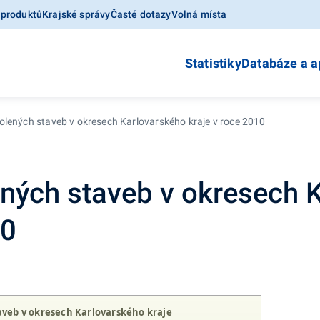
 produktů
Krajské správy
Časté dotazy
Volná místa
Statistiky
Databáze a a
lených staveb v okresech Karlovarského kraje v roce 2010
ných staveb v okresech 
10
veb v okresech Karlovarského kraje