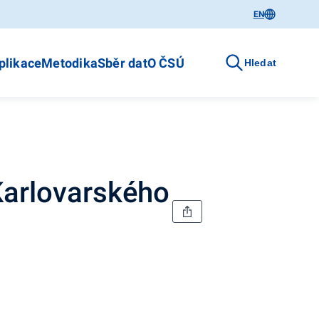
EN
plikace
Metodika
Sběr dat
O ČSÚ
Hledat
Karlovarského