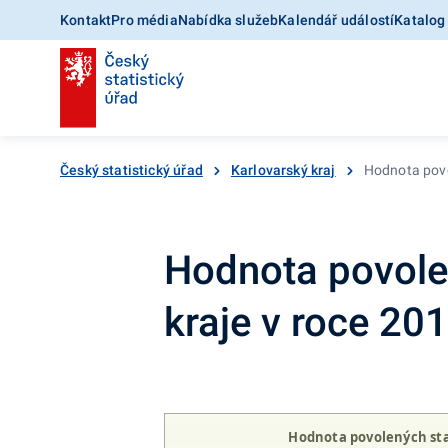
Kontakt
Pro média
Nabídka služeb
Kalendář událostí
Katalog
Český statistický úřad
Karlovarský kraj
Hodnota povo
Hodnota povole
kraje v roce 20
Hodnota povolených sta