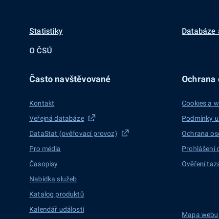
Statistiky
Databáze 
O ČSÚ
Často navštěvované
Ochrana d
Kontakt
Cookies a w
Veřejná databáze
Podmínky u
DataStat (ověřovací provoz)
Ochrana os
Pro média
Prohlášení 
Časopisy
Ověření taz
Nabídka služeb
Katalog produktů
Kalendář událostí
Mapa webu