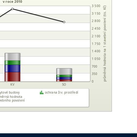
v roce 2010
3 500
průměrná hodnota na 1 stavební povolení (tis. Kč)
3 150
2 800
2 450
2 100
1 750
1 400
1 050
700
350
0
KV
SO
ytové budovy
ochrana živ. prostředí
měrná hodnota
vebního povolení