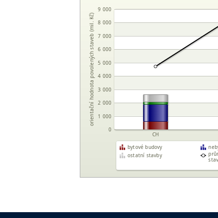
9 000
orientační hodnota povolených staveb (mil. Kč)
8 000
7 000
6 000
5 000
4 000
3 000
2 000
1 000
0
CH
bytové budovy
neb
prů
ostatní stavby
sta