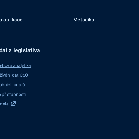
a aplikace
Metodika
at a legislativa
ebová analytika
žívání dat ČSÚ
obních údajů
o přístupnosti
atele