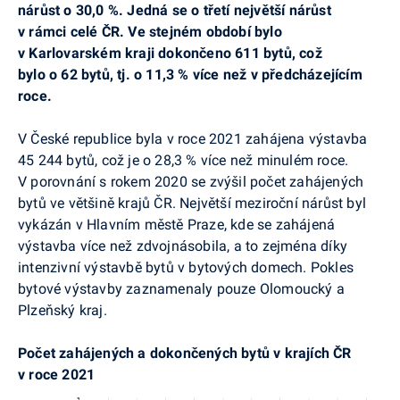
nárůst o 30,0 %. Jedná se o třetí největší nárůst
v rámci celé ČR. Ve stejném období bylo
v Karlovarském kraji dokončeno 611 bytů, což
bylo o 62 bytů, tj. o 11,3 % více než v předcházejícím
roce.
V České republice byla v roce 2021 zahájena výstavba
45 244 bytů, což je o 28,3 % více než minulém roce.
V porovnání s rokem 2020 se zvýšil počet zahájených
bytů ve většině krajů ČR. Největší meziroční nárůst byl
vykázán v Hlavním městě Praze, kde se zahájená
výstavba více než zdvojnásobila, a to zejména díky
intenzivní výstavbě bytů v bytových domech. Pokles
bytové výstavby zaznamenaly pouze Olomoucký a
Plzeňský kraj.
Počet zahájených a dokončených bytů v krajích ČR
v roce 2021