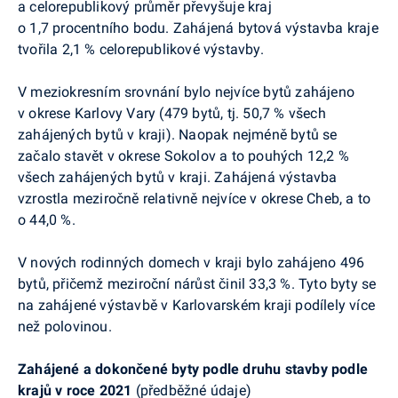
a celorepublikový průměr převyšuje kraj
o 1,7 procentního bodu. Zahájená bytová výstavba kraje
tvořila 2,1 % celorepublikové výstavby.
V meziokresním srovnání bylo nejvíce bytů zahájeno
v okrese Karlovy Vary (479 bytů, tj. 50,7 % všech
zahájených bytů v kraji). Naopak nejméně bytů se
začalo stavět v okrese Sokolov a to pouhých 12,2 %
všech zahájených bytů v kraji. Zahájená výstavba
vzrostla meziročně relativně nejvíce v okrese Cheb, a to
o 44,0 %.
V nových rodinných domech v kraji bylo zahájeno 496
bytů, přičemž meziroční nárůst činil 33,3 %. Tyto byty se
na zahájené výstavbě v Karlovarském kraji podílely více
než polovinou.
Zahájené a dokončené byty podle druhu stavby podle
krajů v roce 2021
(předběžné údaje)