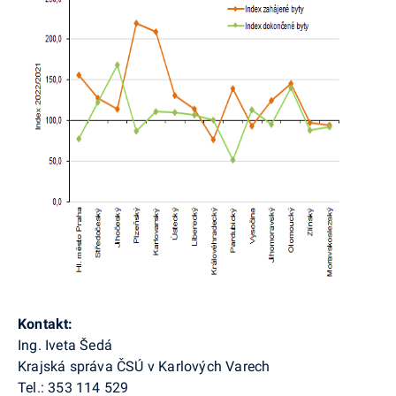
Kontakt:
Ing. Iveta Šedá
Krajská správa ČSÚ v Karlových Varech
Tel.: 353 114 529