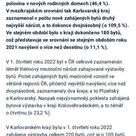
polovina v nových rodinných domech (46,4 %).
V mezikrajském srovnání tak Karlovarský kraj
zaznamenal v počtu nově zahájených bytů druhý
nejvyšší nárůst, a to dokonce dvojnásobný (o 109,5 %).
Ve stejném období bylo v kraji dokončeno 180 bytů,
což představuje ve srovnání se stejným obdobím roku
2021 navýšení o více než desetinu (o 11,1 %).
V 1. čtvrtletí roku 2022 byl v ČR celkově zaznamenán
téměř třetinový meziroční nárůst zahajované výstavby
bytů. Počet zahájených bytů meziročně vzrostl ve
většině regionů ČR, přičemž největší navýšení, více než
dvojnásobné, zaznamenaly dva kraje, a to Plzeňský
a Karlovarský. Naopak nejvýznamněji poklesla zahájená
bytová výstavba v kraji Královéhradeckém, a to téměř
o čtvrtinu (o 23,2 %).
V Karlovarském kraji byla v 1. čtvrtletí roku 2022
zahájena výstavba celkem 220 bytů, což je o 105 bytů,