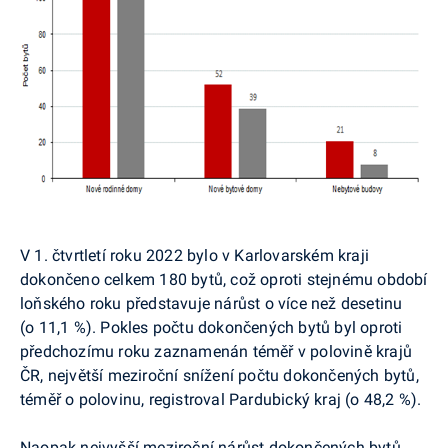
V 1. čtvrtletí roku 2022 bylo v Karlovarském kraji
dokončeno celkem 180 bytů, což oproti stejnému období
loňského roku představuje nárůst o více než desetinu
(o 11,1 %). Pokles počtu dokončených bytů byl oproti
předchozímu roku zaznamenán téměř v polovině krajů
ČR, největší meziroční snížení počtu dokončených bytů,
téměř o polovinu, registroval Pardubický kraj (o 48,2 %).
Naopak nejvyšší meziroční nárůst dokončených bytů