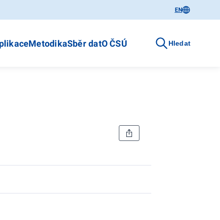
EN
plikace
Metodika
Sběr dat
O ČSÚ
Hledat