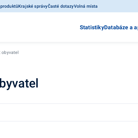
 produktů
Krajské správy
Časté dotazy
Volná místa
Statistiky
Databáze a a
t obyvatel
obyvatel