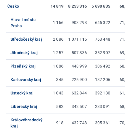
Česko
14 819
8 253 316
5 690 635
68,95
Hlavní město
1 166
903 298
645 322
71,44
Praha
Středočeský kraj
2 086
1 071 115
763 448
71,28
Jihočeský kraj
1 257
507 836
352 907
69,49
Plzeňský kraj
1 086
448 999
306 492
68,26
Karlovarský kraj
345
225 900
137 206
60,74
Ústecký kraj
1 043
632 844
392 130
61,96
Liberecký kraj
582
342 507
233 091
68,05
Královéhradecký
918
432 748
305 361
70,56
kraj