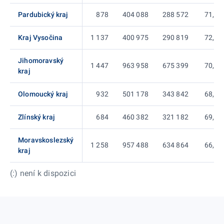
Pardubický kraj
878
404 088
288 572
71,41
Kraj Vysočina
1 137
400 975
290 819
72,53
Jihomoravský
1 447
963 958
675 399
70,07
kraj
Olomoucký kraj
932
501 178
343 842
68,61
Zlínský kraj
684
460 382
321 182
69,76
Moravskoslezský
1 258
957 488
634 864
66,31
kraj
(:) není k dispozici