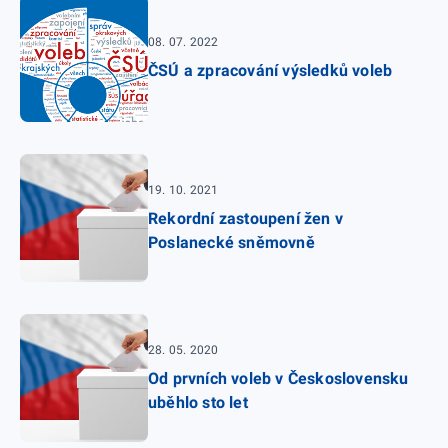
08. 07. 2022
ČSÚ a zpracování výsledků voleb
19. 10. 2021
Rekordní zastoupení žen v
Poslanecké sněmovně
28. 05. 2020
Od prvních voleb v Československu
uběhlo sto let