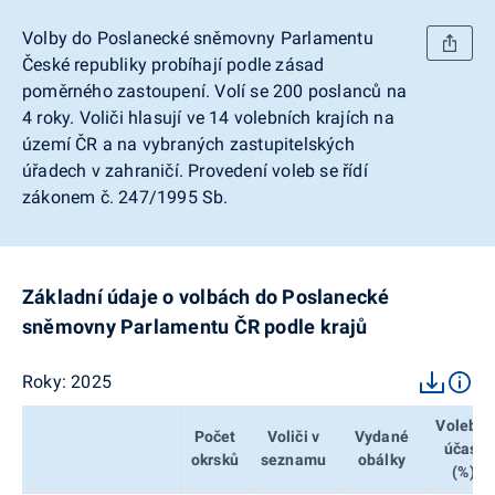
Volby do Poslanecké sněmovny Parlamentu
České republiky probíhají podle zásad
poměrného zastoupení. Volí se 200 poslanců na
4 roky. Voliči hlasují ve 14 volebních krajích na
území ČR a na vybraných zastupitelských
úřadech v zahraničí. Provedení voleb se řídí
zákonem č. 247/1995 Sb.
Základní údaje o volbách do Poslanecké
sněmovny Parlamentu ČR podle krajů
Roky
:
2025
Volební
Počet
Voliči v
Vydané
účast
okrsků
seznamu
obálky
(%)