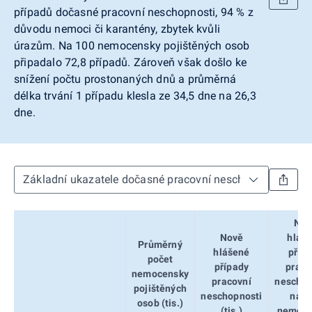
případů dočasné pracovní neschopnosti, 94 % z
důvodu nemoci či karantény, zbytek kvůli
úrazům. Na 100 nemocensky pojištěných osob
připadalo 72,8 případů. Zároveň však došlo ke
snížení počtu prostonaných dnů a průměrná
délka trvání 1 případu klesla ze 34,5 dne na 26,3
dne.
Nov
Nově
hláš
Průměrný
hlášené
příp
počet
případy
praco
nemocensky
pracovní
neschop
pojištěných
neschopnosti
na 1
osob (tis.)
(tis.)
nemoce