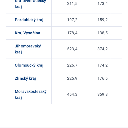
Královéhradecký
211,5
173,4
kraj
Pardubický kraj
197,2
159,2
Kraj Vysočina
178,4
138,5
Jihomoravský
523,4
374,2
kraj
Olomoucký kraj
226,7
174,2
Zlínský kraj
225,9
176,6
Moravskoslezský
464,3
359,8
kraj