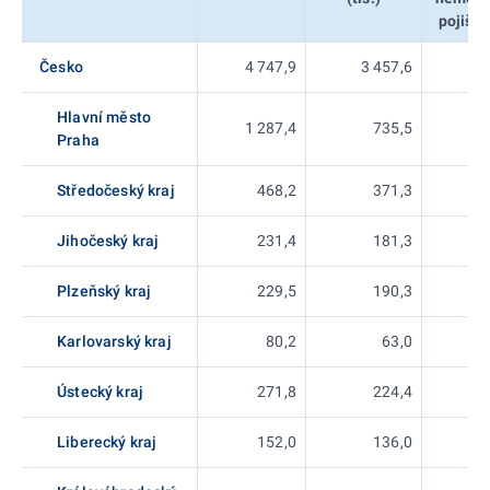
pojišt
Česko
4 747,9
3 457,6
Hlavní město
1 287,4
735,5
Praha
Středočeský kraj
468,2
371,3
Jihočeský kraj
231,4
181,3
Plzeňský kraj
229,5
190,3
Karlovarský kraj
80,2
63,0
Ústecký kraj
271,8
224,4
Liberecký kraj
152,0
136,0