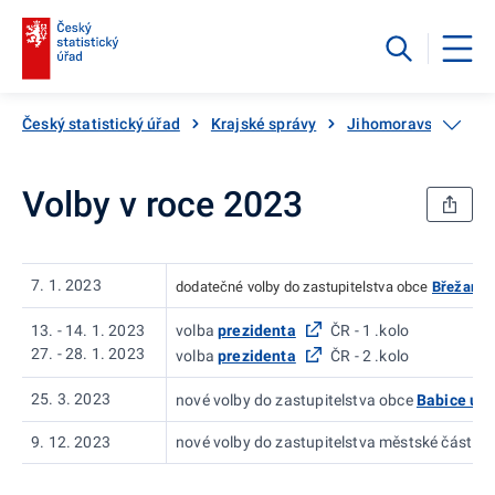
Český statistický úřad
Krajské správy
Jihomoravský kraj
Volby v roce 2023
7. 1. 2023
dodatečné volby do zastupitelstva obce
Břežany
13. - 14. 1. 2023
volba
prezidenta
ČR - 1 .kolo
27. - 28. 1. 2023
volba
prezidenta
ČR - 2 .kolo
25. 3. 2023
nové volby do zastupitelstva obce
Babice u R
9. 12. 2023
nové volby do zastupitelstva městské části
B