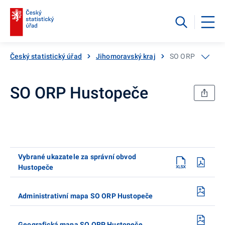
Český statistický úřad
Jihomoravský kraj
SO ORP Hustope
SO ORP Hustopeče
Vybrané ukazatele za správní obvod
Hustopeče
Administrativní mapa SO ORP Hustopeče
Geografická mapa SO ORP Hustopeče