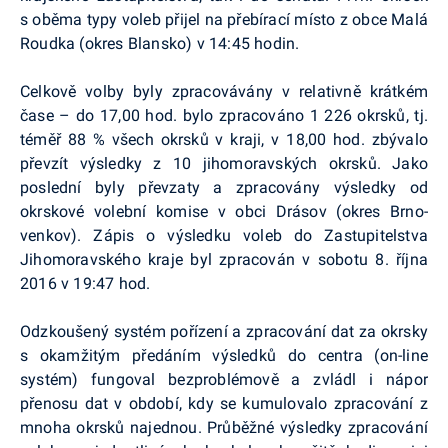
s oběma typy voleb přijel na přebírací místo z obce Malá
Roudka
(okres Blansko) v 14:45 hodin.
Celkově volby byly zpracovávány v relativně krátkém
čase – do 17,00 hod. bylo zpracováno 1 226 okrsků, tj.
téměř 88 % všech okrsků v kraji, v 18,00 hod. zbývalo
převzít výsledky z 10 jihomoravských okrsků. Jako
poslední byly převzaty a zpracovány výsledky od
okrskové volební komise v obci
Drásov
(okres Brno-
venkov). Zápis o výsledku voleb do Zastupitelstva
Jihomoravského kraje byl zpracován v sobotu 8. října
2016 v 19:47 hod.
Odzkoušený systém pořízení a zpracování dat za okrsky
s okamžitým předáním výsledků do centra (on-line
systém) fungoval bezproblémově a zvládl i nápor
přenosu dat v období, kdy se kumulovalo zpracování z
mnoha okrsků najednou. Průběžné výsledky zpracování