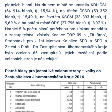
platných hlasů. Na druhém místě se umístila KDU-ČSL
(54 914 hlasů, tj. 15,94 %), na třetím ČSSD (53 352
hlasů, tj. 15,49 %, na čtvrtém KSČM (33 393 hlasů, tj.
9,69 % a na pátém místě ODS (27 796 hlasů, tj. 8,07 %).
Hranici 5 % počtu hlasů potřebnou pro získání mandátu
v zastupitelstvu získaly Koalice TOP 09 a „Žít Brno“,
Statostové
pro Jižní Moravu
Kolalice
SPD a SPO a
Zelení a Piráti. Do Zastupitelstva Jihomoravského kraje
bylo zvoleno 65 zastupitelů, jejich rozdělení podle
volebních stran je následující:
Platné hlasy pro jednotlivé volební strany – volby do
Zastupitelstva Jihomoravského kraje 2016