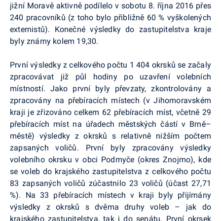
jižní Moravě aktivně podílelo v sobotu 8. října 2016 přes
240 pracovníků (z toho bylo přibližně 60 % vyškolených
externistů). Konečné výsledky do zastupitelstva kraje
byly známy kolem 19,30.
První výsledky z celkového počtu 1 404 okrsků se začaly
zpracovávat již půl hodiny po uzavření volebních
místností. Jako první byly převzaty, zkontrolovány a
zpracovány na přebíracích místech (v Jihomoravském
kraji je zřizováno celkem 62 přebíracích míst, včetně 29
přebíracích míst na úřadech městských částí v Brně–
městě) výsledky z okrsků s relativně nižším počtem
zapsaných voličů. První byly zpracovány výsledky
volebního okrsku v obci
Podmyče
(okres Znojmo), kde
se voleb do krajského zastupitelstva z celkového počtu
83 zapsaných voličů zúčastnilo 23 voličů (účast 27,71
%). Na 33 přebíracích místech v kraji byly přijímány
výsledky z okrsků s dvěma druhy voleb – jak do
krajského zastupitelstva, tak i do senátu. První okrsek