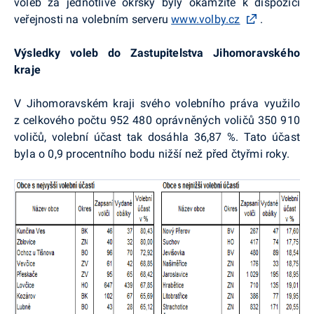
voleb za jednotlivé okrsky byly okamžitě k dispozici
veřejnosti na volebním serveru
www.volby.cz
.
Výsledky voleb do Zastupitelstva Jihomoravského
kraje
V Jihomoravském kraji svého volebního práva využilo
z celkového počtu 952 480 oprávněných voličů 350 910
voličů, volební účast tak dosáhla 36,87 %. Tato účast
byla o 0,9 procentního bodu nižší než před čtyřmi roky.