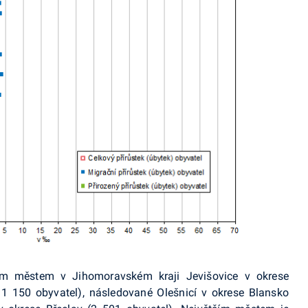
ím městem v Jihomoravském kraji Jevišovice v okrese
 1 150 obyvatel), následované Olešnicí v okrese Blansko