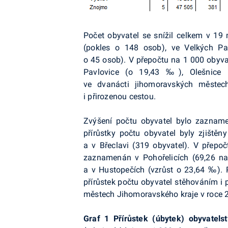
Počet obyvatel se snížil celkem v 19 
(pokles o 148 osob), ve Velkých P
o 45 osob). V přepočtu na 1 000 obyva
Pavlovice (o 19,43 ‰), Olešni
ve dvanácti jihomoravských městec
i přirozenou cestou.
Zvýšení počtu obyvatel bylo zazname
přírůstky počtu obyvatel byly zjištěn
a v Břeclavi (319 obyvatel). V přepoč
zaznamenán v Pohořelicích (69,26 na 
a v Hustopečích (vzrůst o 23,64 ‰).
přírůstek počtu obyvatel stěhováním i p
městech Jihomoravského kraje v roce 
Graf 1 Přírůstek (úbytek) obyvatel