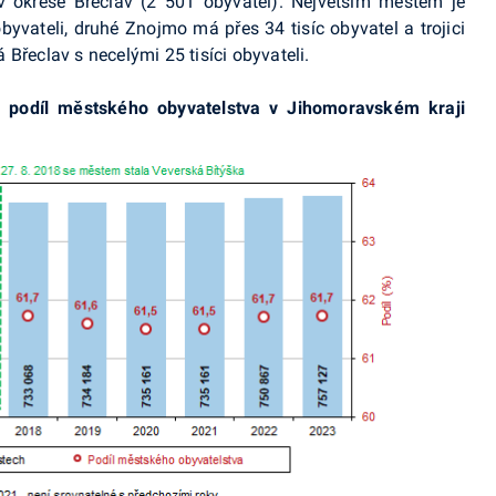
v okrese Břeclav (2 501 obyvatel). Největším městem je
byvateli, druhé Znojmo má přes 34 tisíc obyvatel a trojici
Břeclav s necelými 25 tisíci obyvateli.
 podíl městského obyvatelstva v Jihomoravském kraji