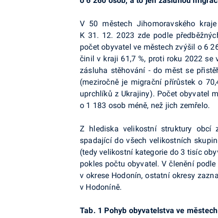
o 6 260 osob, a to jen zásluhou migrač
V 50 městech Jihomoravského kraje
K 31. 12. 2023 zde podle předběžných
po
čet obyvatel ve městech zvýšil
o 6 2
činil v kraji 61,7 %, proti roku 2022 
zásluha stěhování - do měst se přistě
(meziročně je migrační přírůstek o 70,
uprchlíků z Ukrajiny). Počet obyvatel 
o 1 183 osob méně, než jich zemřelo.
Z hlediska velikostní struktury obc
spadající do všech velikostních skupin
(tedy velikostní kategorie do 3 tisíc o
pokles počtu obyvatel. V členění podl
v okrese Hodonín, ostatní okresy zazn
v Hodoníně.
Tab. 1 Pohyb obyvatelstva ve městech