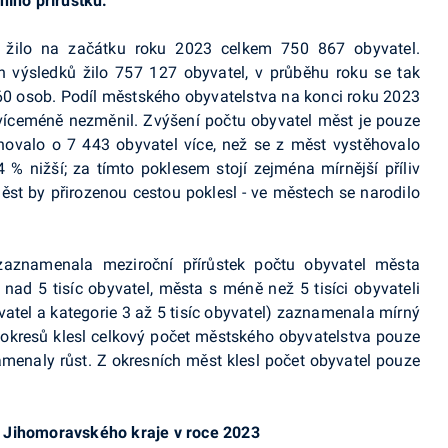
ního přírůstku.
 žilo na začátku roku 2023 celkem 750 867 obyvatel.
 výsledků žilo
757 127 obyvatel, v průběhu roku se tak
60 osob. Podíl městského obyvatelstva na konci roku 2023
se víceméně nezměnil. Zvýšení počtu obyvatel měst je pouze
hovalo o 7 443 obyvatel více, než se z měst vystěhovalo
4 % nižší; za tímto poklesem stojí zejména mírnější příliv
měst by přirozenou cestou poklesl - ve městech se narodilo
í zaznamenala meziroční přírůstek počtu obyvatel města
 nad 5 tisíc obyvatel, města s méně než 5 tisíci obyvateli
byvatel a kategorie 3 až 5 tisíc obyvatel) zaznamenala mírný
e okresů klesl celkový počet městského obyvatelstva pouze
amenaly růst. Z okresních měst klesl počet obyvatel pouze
 Jihomoravského kraje v roce 2023