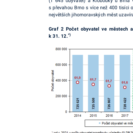
(1 645 obyvatel) a Klobouky u Brna 
s převahou Brno s více než 400 tisíci o
největších jihomoravských měst uzavírá 
Graf 2 Počet obyvatel ve městech a
*)
k 31.
12.