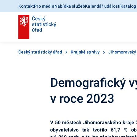
Kontakt
Pro média
Nabídka služeb
Kalendář událostí
Katalog
Český statistický úřad
Krajské správy
Jihomoravský 
Demografický v
v roce 2023
V 50 městech Jihomoravského kraje ži
obyvatelstvo tak tvořilo 61,7 % o