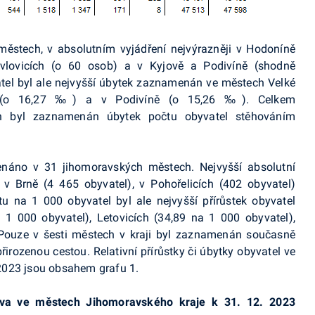
městech, v absolutním vyjádření nejvýrazněji v Hodoníně
avlovicích (o 60 osob) a v Kyjově a
Podivíně
(shodně
tel byl ale nejvyšší úbytek zaznamenán ve městech Velké
ce (o 16,27 ‰) a v
Podivíně
(o 15,26 ‰). Celkem
h byl zaznamenán úbytek počtu obyvatel stěhováním
náno v 31 jihomoravských městech. Nejvyšší absolutní
y v Brně (4 465 obyvatel), v Pohořelicích (402 obyvatel)
tu na 1 000 obyvatel byl ale nejvyšší přírůstek obyvatel
1 000 obyvatel), Letovicích (34,89 na 1 000 obyvatel),
 Pouze v šesti městech v kraji byl zaznamenán současně
řirozenou cestou. Relativní přírůstky či úbytky obyvatel ve
2023 jsou obsahem grafu 1.
stva ve městech Jihomoravského kraje k 31. 12. 2023