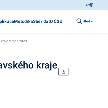
EN
plikace
Metodika
Sběr dat
O ČSÚ
Hledat
kraje v roce 2023
avského kraje