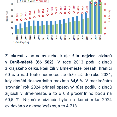
Z okresů Jihomoravského kraje
žilo nejvíce cizinců
v Brně‑městě (66 582)
. V roce 2013 podíl cizinců
z krajského celku, kteří žili v Brně‑městě, přesáhl hranici
60 % a nad touto hodnotou se držel až do roku 2021,
kdy dosáhl dosavadního maxima 64,6 %. V meziročním
srovnání rok 2024 přinesl opětovný růst podílu cizinců
žijících v Brně‑městě, a to o 0,8 procentního bodu na
60,5 %. Nejméně cizinců bylo na konci roku 2024
evidováno v okrese Vyškov, a to 4 713.