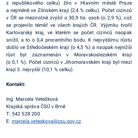
z republikového celku) žilo v Hlavním městě Praze
a nejméně ve Zlínském kraji (2,4 % celku). Počet cizinců
v ČR se meziročně zvýšil o 30,9 tis. osob (o 2,9 %), což
se projevilo téměř ve všech krajích ČR. Výjimku tvořil
Karlovarský kraj, ve kterém se počet cizinců naopak
snížil, a to o 0,4 procentního bodu. K nejvyššímu růstu
došlo ve Středočeském kraji (o 4,5 %) a naopak nejnižší
růst byl zaznamenán v Moravskoslezském kraji
(o 0,1 %). Počet cizinců v Jihomoravském kraji byl mezi
kraji 3. nejvyšší (10,1 % celku).
Kontakt:
Ing. Marcela Vetešková
Krajská správa ČSÚ v Brně
T: 542 528 200
E:
marcela.veteskova@csu.gov.cz