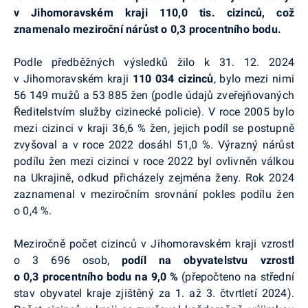
v Jihomoravském kraji 110,0 tis. cizinců, což
znamenalo meziroční nárůst o 0,3 procentního bodu.
Podle předběžných výsledků žilo k 31. 12. 2024
v Jihomoravském kraji
110 034 cizinců
, bylo mezi nimi
56 149 mužů a 53 885 žen (podle údajů zveřejňovaných
Ředitelstvím služby cizinecké policie). V roce 2005 bylo
mezi cizinci v kraji 36,6 % žen, jejich podíl se postupně
zvyšoval a v roce 2022 dosáhl 51,0 %. Výrazný nárůst
podílu žen mezi cizinci v roce 2022 byl ovlivněn válkou
na Ukrajině, odkud přicházely zejména ženy. Rok 2024
zaznamenal v meziročním srovnání pokles podílu žen
o 0,4 %.
Meziročně počet cizinců v Jihomoravském kraji vzrostl
o 3 696 osob,
podíl na obyvatelstvu vzrostl
o 0,3 procentního
bodu na 9,0 %
(přepočteno na střední
stav obyvatel kraje zjištěný za 1. až 3. čtvrtletí 2024).