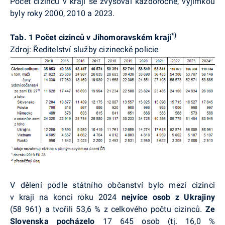
Počet cizinců v kraji se zvyšoval každoročně, výjimkou
byly roky 2000, 2010 a 2023.
*)
Tab. 1 Počet cizinců v Jihomoravském kraji
Zdroj: Ředitelství služby cizinecké policie
V dělení podle státního občanství bylo mezi cizinci
v kraji na konci roku 2024
nejvíce osob z Ukrajiny
(58 961) a tvořili 53,6 % z celkového počtu cizinců.
Ze
Slovenska pocházelo
17 645 osob (tj. 16,0 %