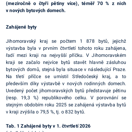
(meziročně o čtyři pětiny více), téměř 70 % z nich
v nových bytových domech.
Zahájené byty
Jihomoravský kraj se počtem 1 878 bytů, jejichž
výstavba byla v prvním čtvrtletí tohoto roku zahájena,
řadí mezi kraji na nejvyšší příčku. V Jihomoravském
kraji se začalo nejvíce bytů stavět hlavně zásluhou
bytových domů, stejná byla situace v následující Praze.
Na třetí příčce se umístil Středočeský kraj, a to
především díky výstavbě v nových rodinných domech.
Uvedený počet jihomoravských bytů představuje pětinu
(resp. 19,3 %) republikového celku. V porovnání se
stejným obdobím roku 2025 se zahájená výstavba bytů
v kraji zvýšila o 79,5 %, tj. o 832 bytů.
Tab. 1 Zahájené byty v 1. čtvrtletí 2026