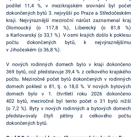
podílel 11,4 %, v mezikrajském srovnání byl počet
dokončených bytů 3. nejvyšší po Praze a Středočeském
kraji. Nejvýraznější meziroční nárůst zaznamenal kraj
Olomoucký (o 117,8 %), Liberecký (o 81,8 %)
a Karlovarský (o 33,1 %). V osmi krajích došlo k poklesu
počtu dokončených bytů, k nejvýraznějšímu
v Jihočeském (o 36,8 %).
V nových rodinných domech bylo v kraji dokončeno
369 bytů, což představuje 39,4 % z celkového krajského
počtu. Meziročně počet bytů dokončených v rodinných
domech poklesl o 81, tj. o 18,0 %. V nových bytových
domech bylo v 1. čtvrtletí roku
2026 dokončeno
402 bytů, meziročně byl tento počet o 31 bytů nižší
(o 7,2 %). Byty v nových rodinných a bytových domech
představovaly čtyři pětiny z celkového počtu
dokončených bytů.