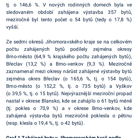
tj. o 146,6 %. V nových rodinných domech byla ve
sledovaném období zahájena výstavba 357 bytů,
meziročně byl tento počet o 54 bytů (tedy o 17,8 %)
vyšší.
Ze sedmi okresů Jihomoravského kraje se na celkovém
počtu zahájených bytů podílely zejména okresy
Brno‑město (64,9 % krajského počtu zahájených bytů),
Břeclav (13,2 %) a Brno‑venkov (9,3 %). Meziročně
zaznamenal mezi okresy nárůst zahájené výstavby bytů
zejména okres Břeclav (o 165,6 %, tj. o 154 bytů),
Brno‑město (o 152,2 %, tj. o 735 bytů) a Vyškov
(o 39,5 %, tj. o 15 bytů). Nejvýraznější meziroční propad
nastal v okrese Blansko, kde se zahájilo o 61 bytů méně
(tj. pokles o 70,9 %) a v okrese Brno‑venkov, kde
zahájená výstavba bytů meziročně poklesla o pětinu
(resp. klesla o 19,4 %, tj. o 42 bytů).
Graf 1 Zahájené byty v Jihomoravském kraji podle