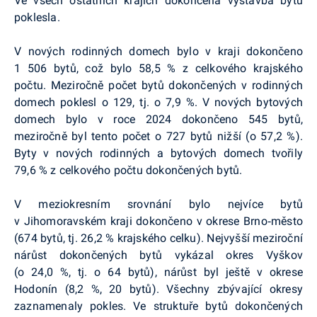
Ve všech ostatních krajích dokončená výstavba bytů
poklesla.
V nových rodinných domech bylo v kraji dokončeno
1 506 bytů, což bylo 58,5 % z celkového krajského
počtu. Meziročně počet bytů dokončených v rodinných
domech poklesl o 129, tj. o 7,9 %. V nových bytových
domech bylo v roce 2024 dokončeno 545 bytů,
meziročně byl tento počet o 727 bytů nižší (o 57,2 %).
Byty v nových rodinných a bytových domech tvořily
79,6 % z celkového počtu dokončených bytů.
V meziokresním srovnání bylo nejvíce bytů
v Jihomoravském kraji dokončeno v okrese Brno‑město
(674 bytů, tj. 26,2 % krajského celku). Nejvyšší meziroční
nárůst dokončených bytů vykázal okres Vyškov
(o 24,0 %, tj. o 64 bytů), nárůst byl ještě v okrese
Hodonín (8,2 %, 20 bytů). Všechny zbývající okresy
zaznamenaly pokles. Ve struktuře bytů dokončených