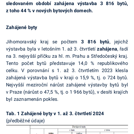
sledovaném období zahájena výstavba 3 816 bytů,
z toho 44 % v nových bytových domech.
Zahájené byty
Jihomoravský kraj se počtem
3 816
bytů
, jejichž
výstavba byla v letošním 1. až 3. čtvrtletí
zahájena
, řadí
na 3. nejvyšší příčku za hl. m. Prahu a Středočeský kraj.
Tento počet bytů představuje 14,0 % republikového
celku. V porovnání s 1. až 3. čtvrtletím 2023 klesla
zahájená výstavba bytů v kraji o 15,9 %, tj. o 724 bytů.
Nejvyšší meziroční nárůst zahájené výstavby bytů byl
v Praze (nárůst o 47,5 %, tj. o 1 966 bytů), v desíti krajích
byl zaznamenán pokles.
Tab. 1 Zahájené byty v 1. až 3. čtvrtletí 2024
(předběžné údaje)