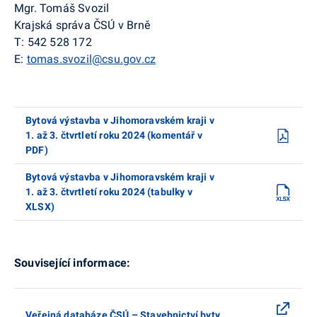
Mgr. Tomáš Svozil
Krajská správa ČSÚ v Brně
T: 542 528 172
E:
tomas.svozil@csu.gov.cz
Bytová výstavba v Jihomoravském kraji v
1. až 3. čtvrtletí roku 2024 (komentář v
PDF)
Bytová výstavba v Jihomoravském kraji v
1. až 3. čtvrtletí roku 2024 (tabulky v
XLSX)
Související informace:
Veřejná databáze ČSÚ – Stavebnictví byty