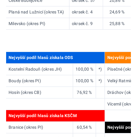
České Budějovice
okrsek č. 57
20,86 %
Planá nad Lužnicí (okres TA)
okrsek č. 4
24,69 %
Milevsko (okres PI)
okrsek č. 9
25,88 %
Nejvyšší podíl hlasů získala ODS
Nejvyšší podíl
Kostelní Radouň (okres JH)
100,00 %
*)
Písečné (okres
Boudy (okres PI)
100,00 %
*)
Velký Ratmírov
Hosín (okres CB)
76,92 %
Dráchov (okres
Vícemil (okres 
Nejvyšší podíl hlasů získala KSČM
Branice (okres PI)
60,54 %
Nejvyšší podíl