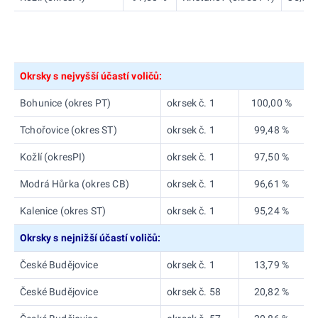
Okrsky s nejvyšší účastí voličů:
Bohunice (okres PT)
okrsek č. 1
100,00 %
Tchořovice (okres ST)
okrsek č. 1
99,48 %
Kožlí (okresPI)
okrsek č. 1
97,50 %
Modrá Hůrka (okres CB)
okrsek č. 1
96,61 %
Kalenice (okres ST)
okrsek č. 1
95,24 %
Okrsky s nejnižší účastí voličů:
České Budějovice
okrsek č. 1
13,79 %
České Budějovice
okrsek č. 58
20,82 %