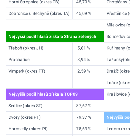
Horní Stropnice (okres CB)
45,70 %
Chotýčany (okr
Dobronice u Bechyně (okres TA)
45,09 %
Přeštěnice (okr
Milejovice (okr
Nejvyšší podíl hlasů získala Strana zelených
Sousedovice (o
Třeboň (okres JH)
5,81 %
Kuřimany (okre
Prachatice
3,94 %
Lažánky(okres
Vimperk (okres PT)
2,59 %
Dražíč (okres 
Lnáře (okres S
Nejvyšší podíl hlasů získala TOP09
Krašlovice (okr
Sedlice (okres ST)
87,67 %
Dvory (okres PT)
79,37 %
Nejvyšší podíl
Horosedly (okres PI)
78,63 %
Lenora (okres 