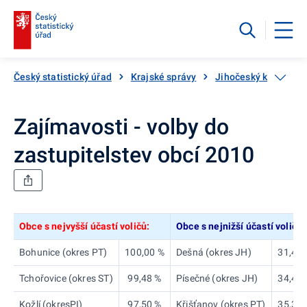
Český statistický úřad
Krajské správy
Jihočeský kraj
V
Zajímavosti - volby do
zastupitelstev obcí 2010
Obce s nejvyšší účastí voličů:
Obce s nejnižší účastí voličů:
Bohunice (okres PT)
100,00 %
Dešná (okres JH)
31,46 
Tchořovice (okres ST)
99,48 %
Písečné (okres JH)
34,48 
Kožlí (okresPI)
97,50 %
Křišťanov (okres PT)
35,39 