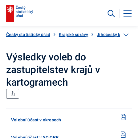
Český statistický úřad
Krajské správy
Jihočeský kraj
V
Výsledky voleb do
zastupitelstev krajů v
kartogramech
Volební účast v okresech
Volební účast v SO ORP