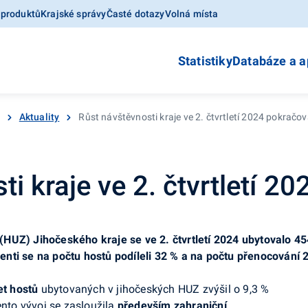
 produktů
Krajské správy
Časté dotazy
Volná místa
Statistiky
Databáze a a
Aktuality
Růst návštěvnosti kraje ve 2. čtvrtletí 2024 pokračov
i kraje ve 2. čtvrtletí 2
UZ) Jihočeského kraje se ve 2. čtvrtletí 2024 ubytovalo 454 
identi se na počtu hostů podíleli 32 % a na počtu přenocování 
et
hostů
ubytovaných v jihočeských HUZ zvýšil o 9,3 %
ento vývoj se zasloužila
především zahraniční