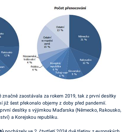
tě značně zaostávala za rokem 2019, tak z první desítky
í již šest překonalo objemy z doby před pandemií.
 první desítky s výjimkou Maďarska (Německo, Rakousko,
tví) a Korejskou republiku.
tů
pocházely ve 2. čtvrtletí 2024 dvě třetiny z evropských