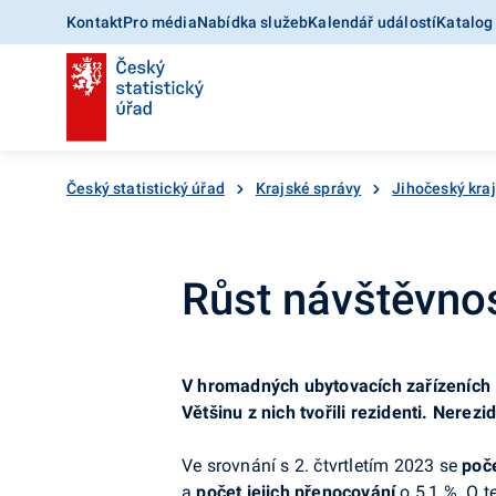
Kontakt
Pro média
Nabídka služeb
Kalendář událostí
Katalog
Český statistický úřad
Krajské správy
Jihočeský kraj
Růst návštěvnost
V hromadných ubytovacích zařízeních (H
Většinu z nich tvořili rezidenti. Nerez
Ve srovnání s 2. čtvrtletím 2023 se
poč
a
počet jejich přenocování
o 5,1 %. O t