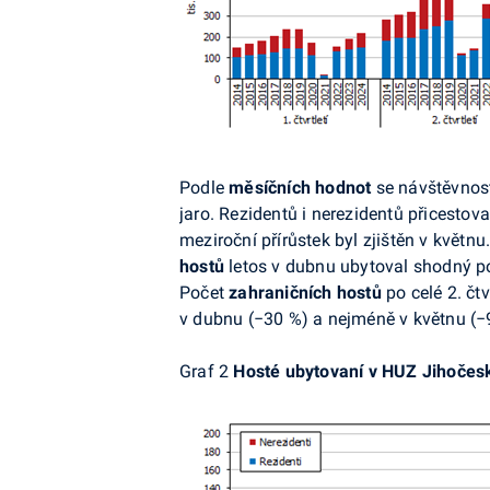
Podle
měsíčních hodnot
se návštěvnost
jaro. Rezidentů i nerezidentů přicestova
meziroční přírůstek byl zjištěn v květn
hostů
letos v dubnu ubytoval shodný poč
Počet
z
ahraničních hostů
po celé 2. čtv
v dubnu (
−
30 %) a nejméně v květnu (
−
Graf 2
Hosté ubytovaní v HUZ Jihočesk