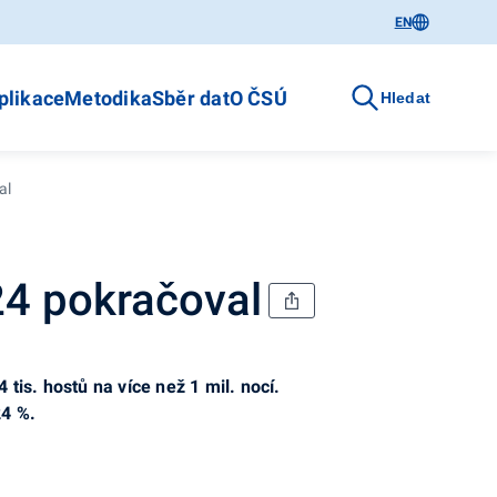
EN
plikace
Metodika
Sběr dat
O ČSÚ
Hledat
al
024 pokračoval
tis. hostů na více než 1 mil. nocí.
24 %.