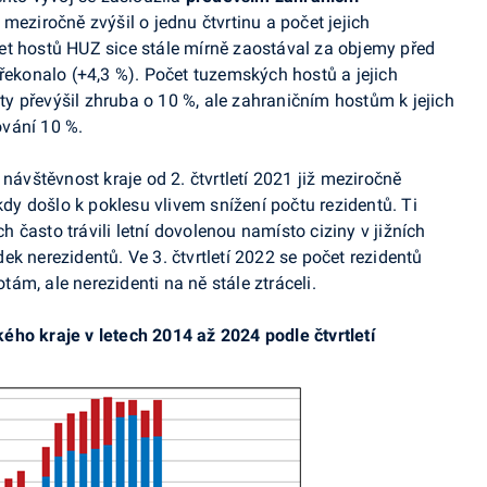
 meziročně zvýšil o jednu čtvrtinu a počet jejich
t hostů HUZ sice stále mírně zaostával za objemy před
překonalo (+4,3 %). Počet tuzemských hostů a jejich
y převýšil zhruba o 10 %, ale zahraničním hostům k jejich
vání 10 %.
vštěvnost kraje od 2. čtvrtletí 2021 již meziročně
 kdy došlo k poklesu vlivem snížení počtu rezidentů. Ti
často trávili letní dovolenou namísto ciziny v jižních
k nerezidentů. Ve 3. čtvrtletí 2022 se počet rezidentů
ám, ale nerezidenti na ně stále ztráceli.
ho kraje v letech 2014 až 2024 podle čtvrtletí