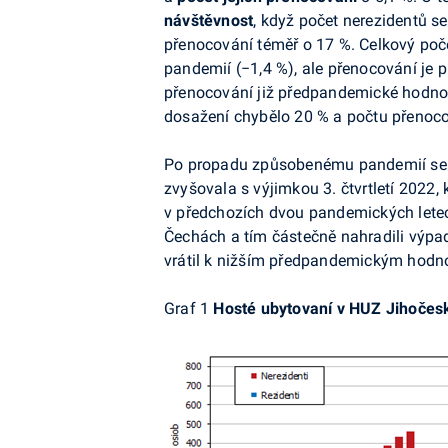
návštěvnost
, když počet nerezidentů se
přenocování téměř o 17 %.
Celkový poče
pandemií (−1,4 %), ale přenocování je 
přenocování již
předpandemické
hodnot
dosažení chybělo 20 % a počtu přenoco
Po propadu způsobenému pandemií se ná
zvyšovala s výjimkou 3. čtvrtletí 2022,
v předchozích dvou pandemických letech 
Čechách a tím částečně nahradili výpade
vrátil k nižším
předpandemickým
hodnot
Graf 1
Hosté ubytovaní v HUZ Jihočeské