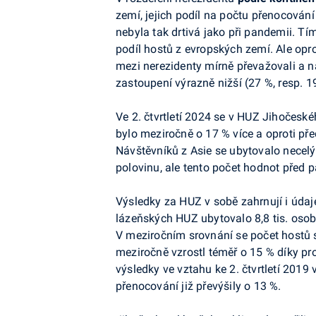
zemí, jejich podíl na počtu přenocování 
nebyla tak drtivá jako při pandemii. Tím
podíl hostů z evropských zemí. Ale opro
mezi nerezidenty mírně převažovali a na
zastoupení výrazně nižší (27 %, resp. 1
Ve 2. čtvrtletí 2024 se v HUZ Jihočeské
bylo meziročně o 17 % více a oproti
př
Návštěvníků z Asie se ubytovalo necelý
polovinu, ale tento počet hodnot před 
Výsledky za HUZ v sobě zahrnují i úda
lázeňských HUZ ubytovalo 8,8 tis. osob 
V meziročním srovnání se počet hostů si
meziročně vzrostl téměř o 15 % díky p
výsledky ve vztahu ke 2. čtvrtletí 2019 
přenocování již převýšily o 13 %.