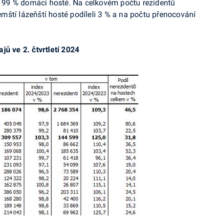
 z 99 % domácí hosté. Na celkovém počtu rezidentů
ští lázeňští hosté podíleli 3 % a na počtu přenocování
jů ve 2. čtvrtletí 2024