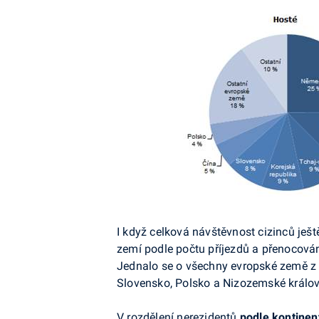
I když celková návštěvnost cizinců ješ
zemí podle počtu příjezdů a přenocován
Jednalo se o všechny evropské země z
Slovensko, Polsko a Nizozemské královs
V rozdělení nerezidentů
podle kontinen