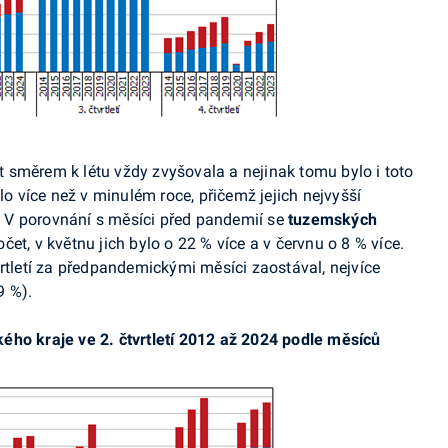
 směrem k létu vždy zvyšovala a nejinak tomu bylo i toto
lo více než v minulém roce, přičemž jejich nejvyšší
u. V porovnání s měsíci před pandemií se
tuzemských
et, v květnu jich bylo o 22 % více a v červnu o 8 % více.
rtletí za
předpandemickými
měsíci zaostával, nejvíce
9 %)
.
ého kraje ve 2. čtvrtletí 2012 až 2024 podle měsíců