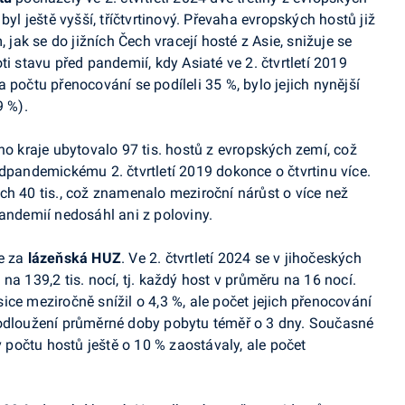
byl ještě vyšší, tříčtvrtinový. Převaha evropských hostů již
, jak se do jižních Čech vracejí hosté z Asie, snižuje se
ti stavu před pandemií, kdy Asiaté ve 2. čtvrtletí 2019
 počtu přenocování se podíleli 35 %, bylo jejich nynější
9 %).
ho kraje ubytovalo 97 tis. hostů z evropských zemí, což
edpandemickému
2. čtvrtletí 2019 dokonce o čtvrtinu více.
ch 40 tis., což znamenalo meziroční nárůst o více než
pandemií nedosáhl ani z poloviny.
je za
lázeňská HUZ
. Ve 2. čtvrtletí 2024 se v jihočeských
na 139,2 tis. nocí, tj. každý host v průměru na 16 nocí.
ce meziročně snížil o 4,3 %, ale počet jejich přenocování
rodloužení průměrné doby pobytu téměř o 3 dny. Současné
v počtu hostů ještě o 10 % zaostávaly, ale počet