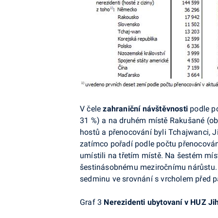
V čele
zahraniční návštěvnosti
podle po
31 %) a na druhém místě Rakušané (oba
hostů a přenocování byli Tchajwanci, Ji
zatímco pořadí podle počtu přenocování
umístili na třetím místě. Na šestém mís
šestinásobnému meziročnímu nárůstu. I 
sedminu ve srovnání s vrcholem před p
Graf 3
Nerezidenti ubytovaní v HUZ Jih