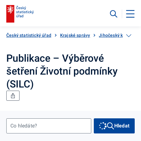
Český statistický úřad
Krajské správy
Jihočeský kraj
V
Publikace – Výběrové
šetření Životní podmínky
(SILC)
Co hledáte?
Hledat