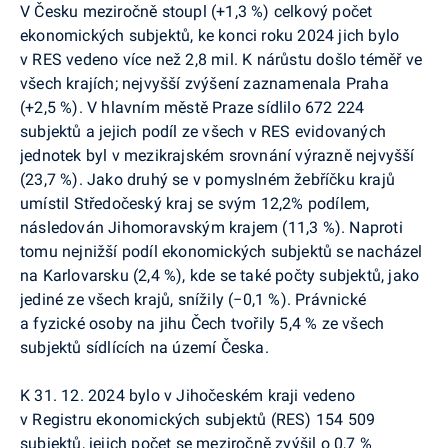
V Česku meziročně stoupl (+1,3 %) celkový počet
ekonomických subjektů, ke konci roku 2024 jich bylo
v RES vedeno více než 2,8 mil. K nárůstu došlo téměř ve
všech krajích; nejvyšší zvýšení zaznamenala Praha
(+2,5 %). V hlavním městě Praze sídlilo 672 224
subjektů a jejich podíl ze všech v RES evidovaných
jednotek byl v mezikrajském srovnání výrazně nejvyšší
(23,7 %). Jako druhý se v pomyslném žebříčku krajů
umístil Středočeský kraj se svým 12,2% podílem,
následován Jihomoravským krajem (11,3 %). Naproti
tomu nejnižší podíl ekonomických subjektů se nacházel
na Karlovarsku (2,4 %), kde se také počty subjektů, jako
jediné ze všech krajů, snížily (−0,1 %). Právnické
a fyzické osoby na jihu Čech tvořily 5,4 % ze všech
subjektů sídlících na území Česka.
K 31. 12. 2024 bylo v Jihočeském kraji vedeno
v Registru ekonomických subjektů (RES) 154 509
subjektů, jejich počet se meziročně zvýšil o 0,7 %