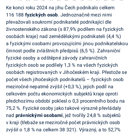
Ke konci roku 2024 na jihu Čech podnikalo celkem
116 188
fyzických osob
. Jednoznačně mezi nimi
převažovali
soukromí podnikatelé
podnikající dle
živnostenského zákona (s 87,9% podílem na fyzických
osobách kraje) nad zemědělskými podnikateli (4,4 %)
a fyzickými osobami provozujícími jinou podnikatelskou
činnost podle zvláštních předpisů (6,5 %). Zahraniční
fyzické osoby a odštěpné závody zahraničních
fyzických osob se podílely 1,3 % na všech fyzických
osobách
registrovaných v Jihočeském kraji. Přestože se
počet všech jihočeských podnikatelů – fyzických osob
meziročně nepatrně zvýšil (+0,3 %), jejich podíl na
celkovém počtu ekonomických subjektů kraje oproti
předchozímu období poklesl o 0,3 procentního bodu na
75,2 %. Fyzické osoby jako takové výrazně převládaly
nad
právnickými osobami
, jež tvořily 24,8 % subjektů
v kraji (třebaže se meziročně počet právnických osob
zvýšil o 1,8 % na celkem 38 321). Výrazný, a to 52,7%