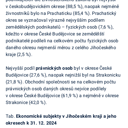
v českobudějovickém okrese (88,5 %), naopak nejméně
živnostníků bylo na
Prachaticku
(85,4 %). Prachatický
okres se vyznačoval výrazně nejvyšším podílem
zemědělských podnikatelů – fyzických osob (7,6 %),
kdežto v okrese České Budějovice se zemědělští
podnikatelé podíleli na celkovém počtu fyzických osob
daného okresu nejmenší měrou z celého Jihočeského
kraje (2,5 %).
Nejvyšší podíl
právnických osob
byl v okrese České
Budějovice (27,6 %), naopak nejnižší byl na Strakonicku
(21,8 %). Obchodní společnosti se na celkovém počtu
právnických osob daných okresů nejvíce podílely
v okrese České Budějovice (61,9 %) a nejméně v okrese
Strakonice (42,0 %).
Tab.
Ekonomické subjekty v Jihočeském kraji a jeho
okresech k 31. 12. 2024