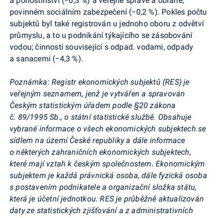
a pohostinství (−0,3 %) a veřejné správě a obraně;
povinném sociálním zabezpečení (−0,2 %). Pokles počtu
subjektů byl také registrován u jednoho oboru z odvětví
průmyslu, a to u podnikání týkajícího se zásobování
vodou; činností související s odpad. vodami, odpady
a sanacemi (−4,3 %).
Poznámka: Registr ekonomických subjektů (RES) je
veřejným seznamem, jenž je vytvářen a spravován
Českým statistickým úřadem podle §20 zákona
č. 89/1995 Sb., o státní statistické službě. Obsahuje
vybrané informace o všech ekonomických subjektech se
sídlem na území České republiky a dále informace
o některých zahraničních ekonomických subjektech,
které mají vztah k českým společnostem. Ekonomickým
subjektem je každá právnická osoba, dále fyzická osoba
s postavením podnikatele a organizační složka státu,
která je účetní jednotkou.
RES je průběžně aktualizován
daty ze statistických zjišťování a z administrativních