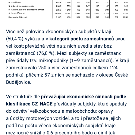
Více než polovina ekonomických subjektů v kraji
(50,4 %) vykázala v
kategorii počtu zaměstnanců
svou
velikost; převážná většina z nich uvedla stav bez
zaměstnanců (76,8 %). Mezi subjekty se zaměstnanci
převládaly tzv.
mikropodniky
(1–9 zaměstnanců). V kraji
zaměstnávalo 250 a více zaměstnanců celkem 124
podniků, přičemž 57 z nich se nacházelo v okrese České
Budějovice.
Ve struktuře dle
převažující ekonomické činnosti podle
klasifikace CZ-NACE
převládaly
subjekty, které spadaly
do odvětví velkoobchodu a maloobchodu; opravy
a údržby motorových vozidel, a to i přestože se jejich
podíl na počtu všech ekonomických subjektů kraje
meziročně snížil o 0,6 procentního bodu a činil tak