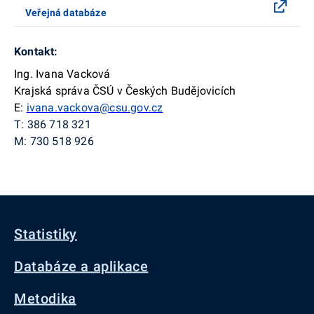
Veřejná databáze
Kontakt:
Ing. Ivana Vacková
Krajská správa ČSÚ v Českých Budějovicích
E:
ivana.vackova@csu.gov.cz
T: 386 718 321
M: 730 518 926
Statistiky
Databáze a aplikace
Metodika