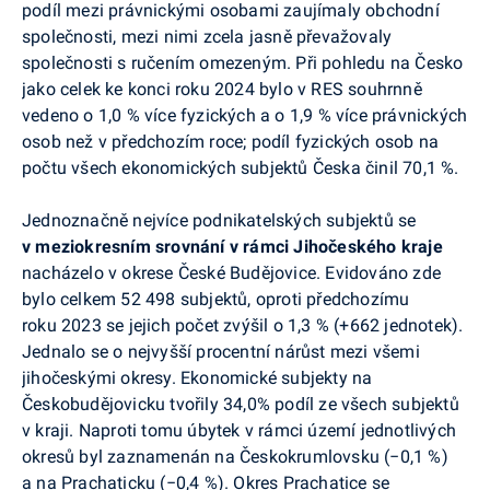
podíl mezi právnickými osobami zaujímaly obchodní
společnosti, mezi nimi zcela jasně převažovaly
společnosti s ručením omezeným. Při pohledu na Česko
jako celek ke konci roku 2024 bylo v RES souhrnně
vedeno o 1,0 % více fyzických a o 1,9 % více právnických
osob než v předchozím roce; podíl fyzických osob na
počtu všech ekonomických subjektů Česka činil 70,1 %.
Jednoznačně nejvíce podnikatelských subjektů se
v meziokresním srovnání v rámci Jihočeského kraje
nacházelo v okrese České Budějovice. Evidováno zde
bylo celkem 52 498 subjektů, oproti předchozímu
roku 2023 se jejich počet zvýšil o 1,3 % (+662 jednotek).
Jednalo se o nejvyšší procentní nárůst mezi všemi
jihočeskými okresy. Ekonomické subjekty na
Českobudějovicku tvořily 34,0% podíl ze všech subjektů
v kraji. Naproti tomu úbytek v rámci území jednotlivých
okresů byl zaznamenán na Českokrumlovsku (−0,1 %)
a na
Prachaticku
(−0,4 %). Okres Prachatice se