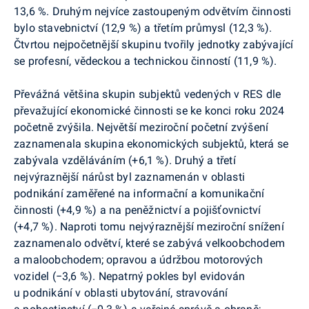
13,6 %. Druhým nejvíce zastoupeným odvětvím činnosti
bylo stavebnictví (12,9 %) a třetím průmysl (12,3 %).
Čtvrtou nejpočetnější skupinu tvořily jednotky zabývající
se profesní, vědeckou a technickou činností (11,9 %).
Převážná většina skupin subjektů vedených v RES dle
převažující ekonomické činnosti se ke konci roku 2024
početně zvýšila. Největší meziroční početní zvýšení
zaznamenala skupina ekonomických subjektů, která se
zabývala vzděláváním (+6,1 %). Druhý a třetí
nejvýraznější nárůst byl zaznamenán v oblasti
podnikání zaměřené na informační a komunikační
činnosti (+4,9 %) a na peněžnictví a pojišťovnictví
(+4,7 %). Naproti tomu nejvýraznější meziroční snížení
zaznamenalo odvětví, které se zabývá velkoobchodem
a maloobchodem; opravou a údržbou motorových
vozidel (−3,6 %). Nepatrný pokles byl evidován
u podnikání v oblasti ubytování, stravování