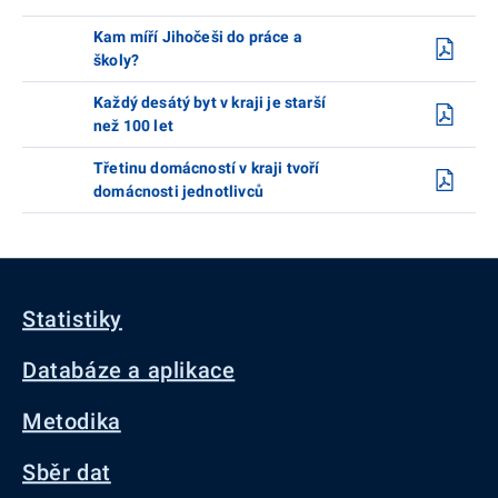
Kam míří Jihočeši do práce a
školy?
Každý desátý byt v kraji je starší
než 100 let
Třetinu domácností v kraji tvoří
domácnosti jednotlivců
Statistiky
Databáze a aplikace
Metodika
Sběr dat