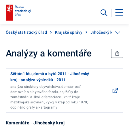
Český statistický úřad
Krajské správy
Jihočeský kraj
S
Analýzy a komentáře
Sčítání lidu, domů a bytů 2011 - Jihočeský
kraj - analýza výsledků - 2011
analýza struktury obyvatelstva, domácností,
domovního a bytového fondu, dojížďky do
zaměstnání a škol, diferenciace uvnitř kraje,
mezikrajské srovnání, vývoj v kraji od roku 1970;
doplněno grafy a kartogramy
Komentáře - Jihočeský kraj