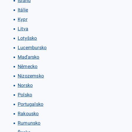
Island
Itálie
Kypr
Litva
Lotyšsko
Lucembursko
Maďarsko
Německo
Nizozemsko
Norsko
Polsko
Portugalsko
Rakousko
Rumunsko