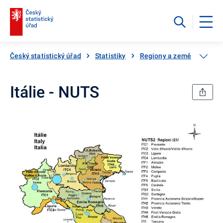
Český statistický úřad
Statistiky
Regiony a země
Regio
Itálie - NUTS