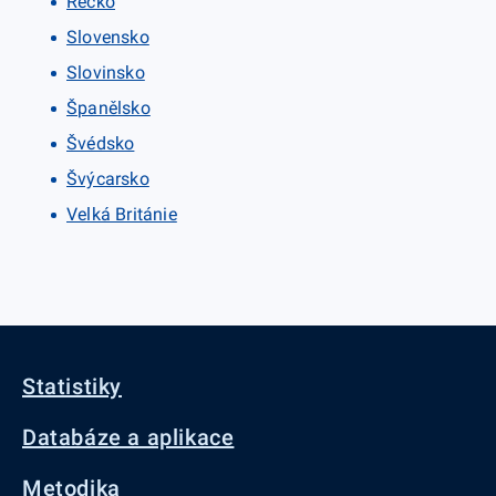
Řecko
Slovensko
Slovinsko
Španělsko
Švédsko
Švýcarsko
Velká Británie
Statistiky
Databáze a aplikace
Metodika