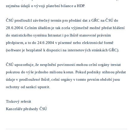
zejména údajů o vývoji platební bilance a HDP.
ČSÚ prodloužil závěrečný termín pro předání dat z GŘC na ČSÚ do
28.6.2004. Celním úřadům je tak zcela výjimečně možné předat hlášení
do statistického systému Intrastat i po lhůtě stanovené právním
předpisem, a to do 24.6.2004 v písemné nebo elektronické formě
(software je bezplatně k dispozici na internetových stránkách GŘC).
ČSÚ upozorňuje, že nesplnění povinnosti mohou celní orgány trestat
pokutou do výše jednoho milionu korun. Pokud podniky stihnou předat
údaje v prodloužené lhůtě, celní orgány v tomto prvním období jsou
ochotny od sankcí upustit.
Tiskový referát
Kanceláře předsedy ČSÚ