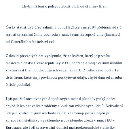
Chybí hlášení o pohybu zboží v EU od čtvrtiny firem
Český statistický úřad zahájil v pondělí 21.června 2004 přebírání údajů
statistiky zahraničního obchodu v rámci zemí Evropské unie (Intrastat)
od Generálního ředitelství cel.
Z dosud převzatých dat vyplynulo, že za květen, který je prvním
měsícem členství České republiky v EU, nepředala údaje celním úřadům
značná část firem obchodujících se zeměmi EU. Z celkového počtu 19
tisíc firem, které mají povinnost poskytovat údaje, chybí data od zhruba
5 tisíc podniků.
I při použití otestovaných dopočtových metod působí vysoký počet
chybějících dat velké problémy s kvalitou výsledných údajů. Nekvalitní
údaje o vnitrounijním obchodě za ČR znamenají potíže nejen při
zpracování statistiky vyváženého a dováženého zboží v rámci EU v
Eurostatu, ale i při sestavování domácí makroekonomické statistiky,