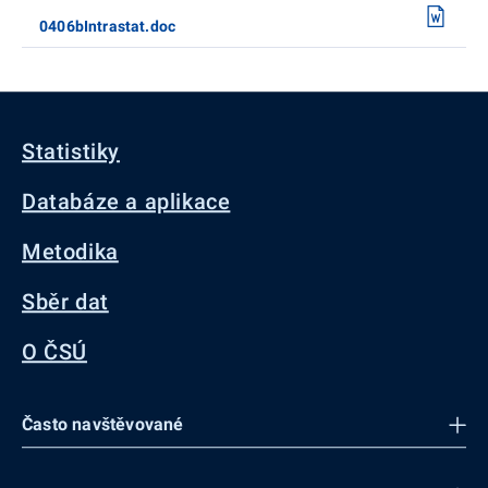
0406bIntrastat.doc
Statistiky
Databáze a aplikace
Metodika
Sběr dat
O ČSÚ
Často navštěvované