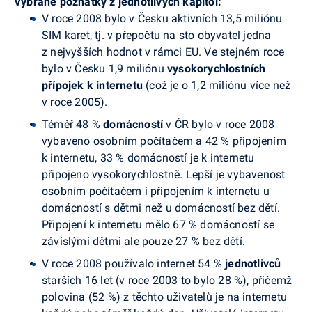
Vybrané poznatky z jednotlivých kapitol:
V roce 2008 bylo v Česku aktivních 13,5 miliónu
SIM karet, tj. v přepočtu na sto obyvatel jedna
z nejvyšších hodnot v rámci EU. Ve stejném roce
bylo v Česku 1,9 miliónu
vysokorychlostních
přípojek k internetu
(což je o 1,2 miliónu více než
v roce 2005).
Téměř 48 %
domácností
v ČR bylo v roce 2008
vybaveno osobním počítačem a 42 % připojením
k internetu, 33 % domácností je k internetu
připojeno vysokorychlostně. Lepší je vybavenost
osobním počítačem i připojením k internetu u
domácností s dětmi než u domácností bez dětí.
Připojení k internetu mělo 67 % domácností se
závislými dětmi ale pouze 27 % bez dětí.
V roce 2008 používalo internet 54 %
jednotlivců
starších 16 let (v roce 2003 to bylo 28 %), přičemž
polovina (52 %) z těchto uživatelů je na internetu