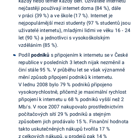
každý nebo téměř každý den. Uživatelé internetu
nejčastěji používají internet doma (84 %), dále
v práci (39 %) a ve škole (17 %). Internet je
nejpopulárnější mezi studenty (97 % studentů jsou
uživatelé internetu), mladými lidmi ve věku 16 ‑ 24
let (90 %) a jednotlivci s vysokoškolským
vzděláním (85 %).
Podíl
podniků
s připojením k internetu se v České
republice v posledních 3 letech nijak nezměnil a
činí stále 95 %. V průběhu let se však významně
mění způsob připojení podniků k internetu.
V lednu 2008 bylo 79 % podniků připojeno
vysokorychlostně, přičemž je maximální rychlost
připojení k internetu u 68 % podniků vyšší než 2
Mb/s. V roce 2007 nakupovalo prostřednictvím
počítačových sítí 29 % podniků a stejným
způsobem jich prodávalo 15 %. Finanční hodnota
takto uskutečněných nákupů tvořila 17 %
z celkových nákupů, u prodejů pak 14 %