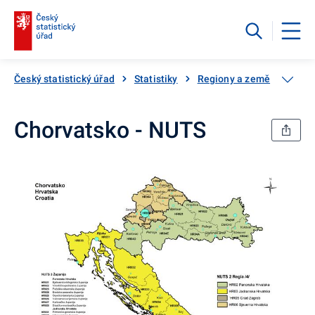
Český statistický úřad
Statistiky
Regiony a země
Regio
Chorvatsko - NUTS