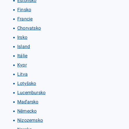
Estonsko
Finsko
Francie
Chorvatsko
Irsko
Island
Itálie
Kypr
Litva
Lotyšsko
Lucembursko
Maďarsko
Německo
Nizozemsko