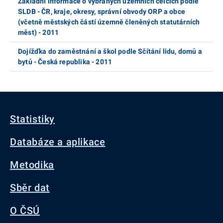
Základní informace o vybraných územních celcích podle
SLDB - ČR, kraje, okresy, správní obvody ORP a obce
(včetně městských částí územně členěných statutárních
měst) - 2011
Dojížďka do zaměstnání a škol podle Sčítání lidu, domů a
bytů - Česká republika - 2011
Statistiky
Databáze a aplikace
Metodika
Sběr dat
O ČSÚ