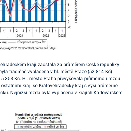
éhradeckém kraji zaostala za průměrem České republiky
byla tradičně vyplácena v hl. městě Praze (52 814 Kč)
o 15 353 Kč. Hl. město Praha převyšovala průměrnou mzdu
 ostatními kraji se Královéhradecký kraj s výší průměrné
příčku. Nejnižší mzda byla vyplácena v krajích Karlovarském
.