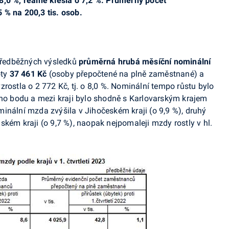
8,0 %, reálně klesla o 7,2 %. Průměrný počet
 % na 200,3 tis. osob.
 předběžných výsledků
průměrná hrubá měsíční nominální
ty
37 461 Kč
(osoby přepočtené na plně zaměstnané) a
rostla o 2 772 Kč, tj. o 8,0 %. Nominální tempo růstu bylo
ího bodu a mezi kraji bylo shodně s Karlovarským krajem
nominální mzda zvýšila v Jihočeském kraji (o 9,9 %), druhý
ském kraji (o 9,7 %), naopak nejpomaleji mzdy rostly v hl.