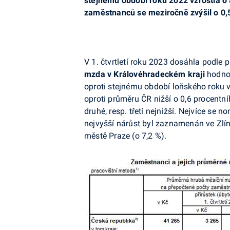
stejnému období roku 2022 vzrostla o 
zaměstnanců se meziročně zvýšil o 0,5
V 1. čtvrtletí roku 2023 dosáhla podle
mzda v Královéhradeckém kraji
hodno
oproti stejnému období loňského roku vz
oproti průměru ČR nižší o 0,6 procentn
druhé, resp. třetí nejnižší. Nejvíce se 
nejvyšší nárůst byl zaznamenán ve Zlín
městě Praze (o 7,2 %).