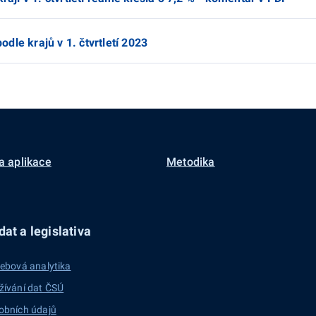
le krajů v 1. čtvrtletí 2023
a aplikace
Metodika
at a legislativa
ebová analytika
žívání dat ČSÚ
obních údajů