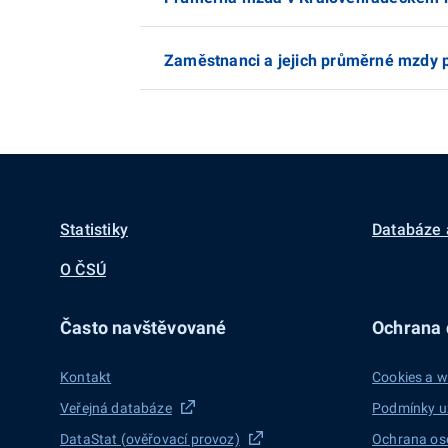
Zaměstnanci a jejich průměrné mzdy pod
Statistiky
Databáze 
O ČSÚ
Často navštěvované
Ochrana d
Kontakt
Cookies a w
Veřejná databáze
Podmínky u
DataStat (ověřovací provoz)
Ochrana os