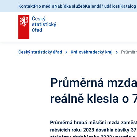
Kontakt
Pro média
Nabídka služeb
Kalendář událostí
Katalog
Český statistický úřad
Královéhradecký kraj
Průměrná
Průměrná mzda v
reálně klesla o 
Průměrná hrubá měsíční mzda zaměstn
měsících roku 2023 dosáhla částky 37 