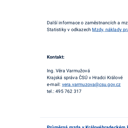
Další informace o zaměstnancích a mzd
Statistiky v odkazech
Mzdy, náklady pr
Kontakt:
Ing. Věra Varmužová
Krajská správa ČSÚ v Hradci Králové
e-mail:
vera.varmuzova@csu.gov.cz
tel.: 495 762 317
Průměrná mzda v Královéhradeckém kraj