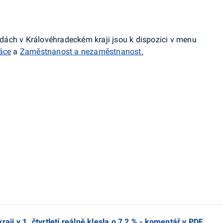
ách v Královéhradeckém kraji jsou k dispozici v menu
áce
a
Zaměstnanost a nezaměstnanost
.
i v 1. čtvrtletí reálně klesla o 7,2 % - komentář v PDF