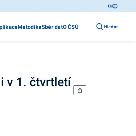
EN
plikace
Metodika
Sběr dat
O ČSÚ
Hledat
 1. čtvrtletí