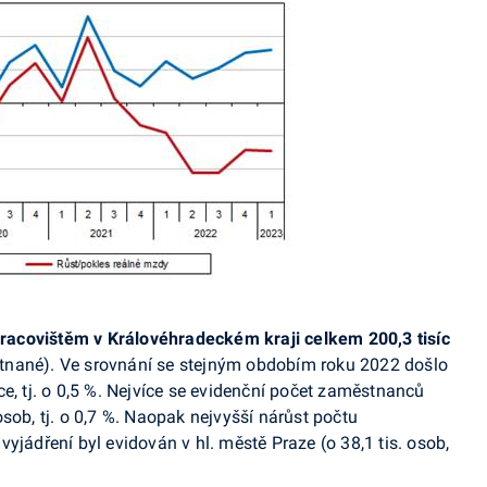
pracovištěm v Královéhradeckém kraji celkem 200,3 tisíc
tnané). Ve srovnání se stejným obdobím roku 2022 došlo
e, tj. o 0,5 %. Nejvíce se evidenční počet zaměstnanců
c osob, tj. o 0,7 %. Naopak nejvyšší nárůst počtu
yjádření byl evidován v hl. městě Praze (o 38,1 tis. osob,