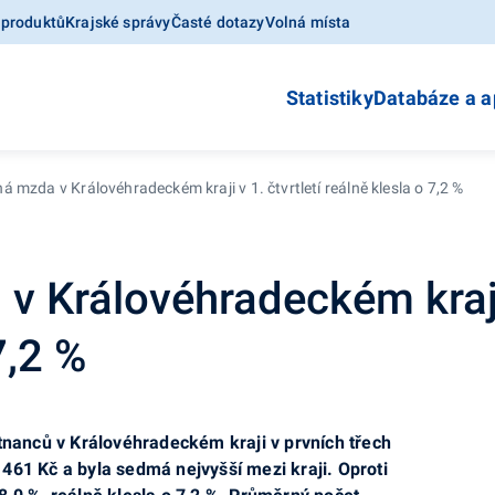
 produktů
Krajské správy
Časté dotazy
Volná místa
Statistiky
Databáze a a
 mzda v Královéhradeckém kraji v 1. čtvrtletí reálně klesla o 7,2 %
 Královéhradeckém kraji v
7,2 %
anců v Královéhradeckém kraji v prvních třech
461 Kč a byla sedmá nejvyšší mezi kraji. Oproti