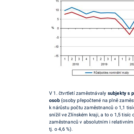
V 1. čtvrtletí zaměstnávaly
subjekty s 
osob
(osoby přepočtené na plně zaměs
k nárůstu počtu zaměstnanců o 1,1 tisíc
snížil ve Zlínském kraji, a to o 1,5 tisí
zaměstnanců v absolutním i relativním v
tj. o 4,6 %).