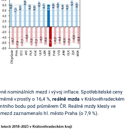
vně nominálních mezd i vývoj inflace. Spotřebitelské ceny
ůměrně vzrostly o 16,4 %,
reálně mzda
v Královéhradeckém
rocentního bodu pod průměrem ČR. Reálně mzdy klesly ve
ch mezd zaznamenalo hl. město Praha (o 7,9 %).