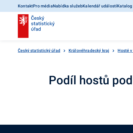
Kontakt
Pro média
Nabídka služeb
Kalendář událostí
Katalog
Český statistický úřad
Královéhradecký kraj
Hosté v
Podíl hostů pod