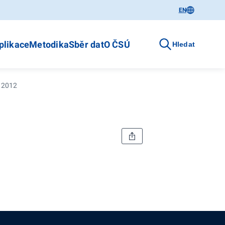
EN
plikace
Metodika
Sběr dat
O ČSÚ
Hledat
e 2012