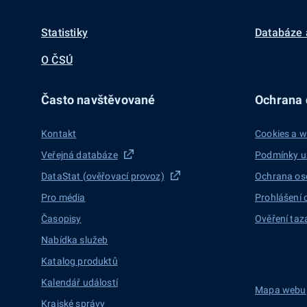
Statistiky
Databáze 
O ČSÚ
Často navštěvované
Ochrana d
Kontakt
Cookies a w
Veřejná databáze
Podmínky u
DataStat (ověřovací provoz)
Ochrana os
Pro média
Prohlášení 
Časopisy
Ověření taz
Nabídka služeb
Katalog produktů
Kalendář událostí
Mapa webu
Krajské správy