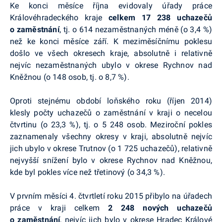
Ke konci měsíce října evidovaly úřady práce
Královéhradeckého kraje
celkem 17 238 uchazečů
o zaměstnání
, tj. o 614 nezaměstnaných méně (o 3,4 %)
než ke konci měsíce září. K meziměsíčnímu poklesu
došlo ve všech okresech kraje, absolutně i relativně
nejvíc nezaměstnaných ubylo v okrese Rychnov nad
Kněžnou (o 148 osob, tj. o 8,7 %).
Oproti stejnému období loňského roku (říjen 2014)
klesly počty uchazečů o zaměstnání v kraji o necelou
čtvrtinu (o 23,3 %), tj. o 5 248 osob. Meziroční pokles
zaznamenaly všechny okresy v kraji, absolutně nejvíc
jich ubylo v okrese Trutnov (o 1 725 uchazečů), relativně
nejvyšší snížení bylo v okrese Rychnov nad Kněžnou,
kde byl pokles více než třetinový (o 34,3 %).
V prvním měsíci 4. čtvrtletí roku 2015 přibylo na úřadech
práce v kraji celkem
2 248 nových
uchazečů
o zaměstnání
, nejvíc jich bylo v okrese Hradec Králové