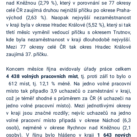
nad Kněžnou (2,79 %), který v porovnání se 77 okresy
celé ČR zaujímá druhou nejnižší příčku po okrese Praha-
východ (2,63 %). Naopak nejvyšší nezaměstnanost
v kraji byla v okrese Hradec Králové (5,52 %), který si tak
třetí měsíc vyměnil vedoucí příčku s okresem Trutnov,
kde byla nezaměstnanost v kraji dlouhodobě nejvyšší.
Mezi 77 okresy celé ČR tak okres Hradec Králové
zaujímá 37. příčku.
Koncem měsíce října evidovaly úřady práce celkem
4 438 volných pracovních míst
, tj. proti září to bylo o
612 míst, tj. 12,1 % méně. Na jedno volné pracovní
místo tak připadlo 3,9 uchazečů o zaměstnání v kraji,
což je téměř shodné s průměrem za ČR (4 uchazeči na
jedno volné pracovní místo). Mezi jednotlivými okresy
v kraji jsou značné rozdíly; nejvíc uchazečů na jedno
volné pracovní místo připadá v okrese Náchod (6,3
osob), nejméně v okrese Rychnov nad Kněžnou (2,1
osoby). V říjnu bylo hlášeno v kraji
1 643
nových