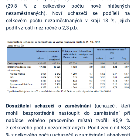
(29,8 % z celkového počtu nově hlášených
nezaměstnaných). Noví uchazeči se podíleli na
celkovém počtu nezaměstnaných v kraji 13 %, jejich
podíl vzrostl meziročně o 2,3
p.b
.
Dosažitelní uchazeči o zaměstnání
(uchazeči, kteří
mohli bezprostředně nastoupit do zaměstnání při
nabídce volného pracovního místa) tvořili 95,9 %
z celkového počtu nezaměstnaných. Podíl žen činil 53,3
% z celkového počtu uchazečů o zaměstnání, absolventi