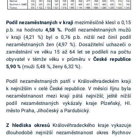
Podíl nezaměstnaných v kraji
meziměsíčně klesl o 0,15
p.b
. na
hodnotu
4,58 %.
Podíl nezaměstnaných mužů
v kraji (4,21 %) byl o 0,76
p.b
. nižší
než činil podíl
nezaměstnaných žen (4,97 %). Dosažitelní uchazeči o
zaměstnání ve věku 15 až 64 let se podíleli na počtu
obyvatel v témže věku v průměru v
České republice
5,90 %
(muži 5,48 %, ženy 6,32 %).
Podíl nezaměstnaných patří v Královéhradeckém kraji
k nejnižším v celé České republice. V měsíci říjnu byla
nezaměstnanost mezi kraji pátá nejnižší; ještě nižší
podíl nezaměstnaných vykázaly kraje Plzeňský, Hl.
město Praha, Jihočeský a Pardubický.
Z hlediska okresů
Královéhradeckého kraje vykazuje
dlouhodobě nejnižší nezaměstnanost okres Rychnov