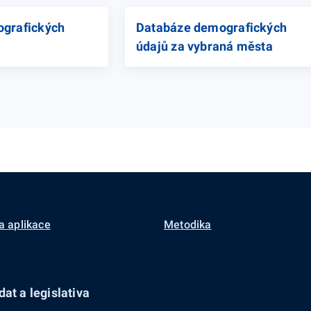
grafických
Databáze demografických
údajů za vybraná města
a aplikace
Metodika
at a legislativa