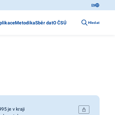
EN
plikace
Metodika
Sběr dat
O ČSÚ
Hledat
95 je v kraji