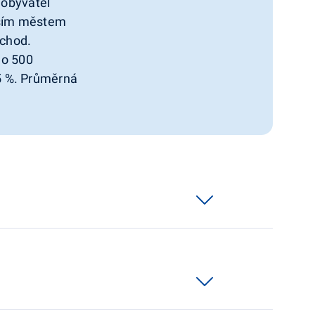
 obyvatel
ětším městem
áchod.
do 500
2,5 %. Průměrná
.