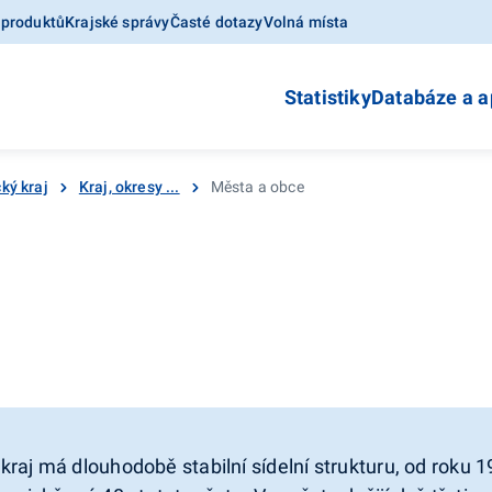
 produktů
Krajské správy
Časté dotazy
Volná místa
Statistiky
Databáze a a
ký kraj
Kraj, okresy ...
Města a obce
raj má dlouhodobě stabilní sídelní strukturu, od roku 19