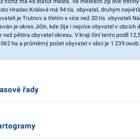
z nichž má 48 statut města. Ve městech žijí dvě třetiny
ěsto Hradec Králové má 94 tis. obyvatel, druhým nejv
yvateli je Trutnov a třetím s více než 20 tis. obyvateli N
án je okres Jičín, kde žije i nejvíce obyvatel v obcích 
ce než pětina obyvatel okresu. V kraji činí tento podíl 1
 062 ha a průměrný počet obyvatel v obci je 1 239 osob
časové řady
artogramy