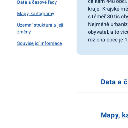
celkem 448 obcí, 
Data a časové řady
kraje. Krajské m
Mapy, kartogramy
s téměř 30 tis ob
Nejméně urbanizov
Územní struktura a její
obyvatel, a to ví
změny
rozloha obce je 1
Související informace
Data a 
Mapy, k