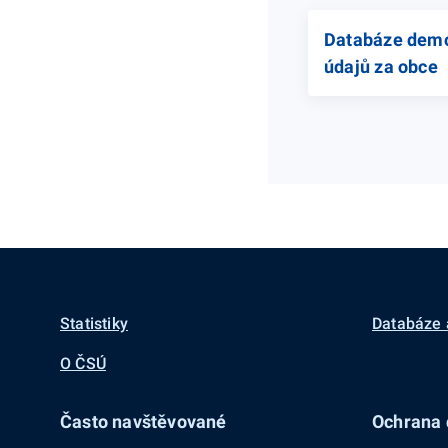
Databáze demo
údajů za obce
Statistiky
Databáze 
O ČSÚ
Často navštěvované
Ochrana d