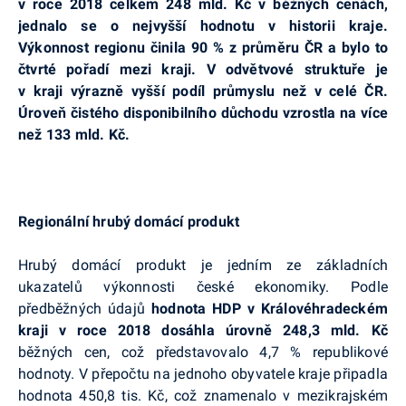
v roce 2018 celkem 248 mld. Kč v běžných cenách,
jednalo se o nejvyšší hodnotu v historii kraje.
Výkonnost regionu činila 90 % z průměru ČR a bylo to
čtvrté pořadí mezi kraji. V odvětvové struktuře je
v kraji výrazně vyšší podíl průmyslu než v celé ČR.
Úroveň čistého disponibilního důchodu vzrostla na více
než 133 mld. Kč.
Regionální hrubý domácí produkt
Hrubý domácí produkt je jedním ze základních
ukazatelů výkonnosti české ekonomiky. Podle
předběžných údajů
hodnota HDP v Královéhradeckém
kraji v roce 2018 dosáhla úrovně 248,3 mld. Kč
běžných cen, což představovalo 4,7 % republikové
hodnoty. V přepočtu na jednoho obyvatele kraje připadla
hodnota 450,8 tis. Kč, což znamenalo v mezikrajském