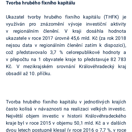
Tvorba hrubého fixního kapitálu
Ukazatel tvorby hrubého fixního kapitálu (THFK) je
využíván pro znázornění vývoje investiční aktivity
v regionálním členění. V kraji dosáhla hodnota
ukazatele v roce 2017 úrovně 45,6 mld. Kč (za rok 2018
nejsou data v regionálním členění zatím k dispozici),
což představovalo 3,7 % celorepublikové hodnoty a
v přepočtu na 1 obyvatele kraje to představuje 82 783
Kč. V mezikrajském srovnání Královéhradecký kraj
obsadil až 10. příčku.
Tvorba hrubého fixního kapitálu v jednotlivých krajích
často kolísá v návaznosti na realizaci velkých investic.
Největší objem investic v historii Královéhradeckého
kraje byl v roce 2015 v objemu 50,1 mld. Kč a v dalších
dvou letech postupně klesal (v roce 2016 o 7,7 %, v roce