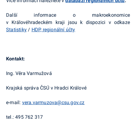
Více informací naleznete v
databázi regionálních účtů
.
Další informace o makroekonomice
v Královéhradeckém kraji jsou k dispozici v odkaze
Statistiky
/
HDP, regionální účty
Kontakt:
Ing. Věra Varmužová
Krajská správa ČSÚ v Hradci Králové
e-mail:
vera.varmuzova@csu.gov.cz
tel.: 495 762 317