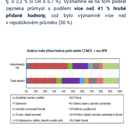
tj. o 2,2 % (v ČR o 5,7 %).
Významně se na tom podílel
zejména průmysl s podílem
více než 41 % hrubé
přidané hodnoty,
což bylo významně více než
v republikovém průměru (30 %).