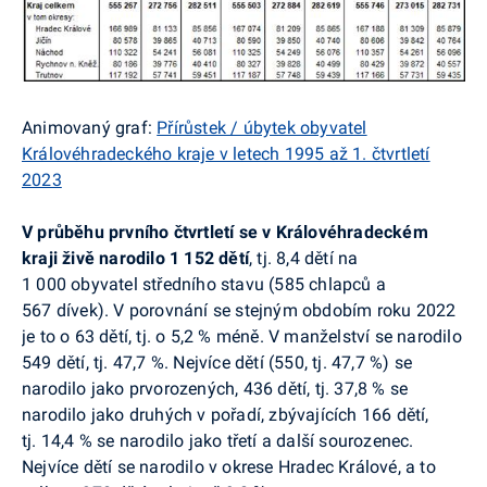
Animovaný graf:
Přírůstek / úbytek obyvatel
Královéhradeckého kraje v letech 1995 až 1. čtvrtletí
2023
V průběhu prvního čtvrtletí se v Královéhradeckém
kraji
živě narodilo 1 152 dětí
, tj. 8,4 dětí na
1 000 obyvatel středního stavu (585 chlapců a
567 dívek). V porovnání se stejným obdobím roku 2022
je to o 63 dětí, tj. o 5,2 % méně. V manželství se narodilo
549 dětí, tj. 47,7 %. Nejvíce dětí (550, tj. 47,7 %) se
narodilo jako prvorozených, 436 dětí, tj. 37,8 % se
narodilo jako druhých v pořadí, zbývajících 166 dětí,
tj. 14,4 % se narodilo jako třetí a další sourozenec.
Nejvíce dětí se narodilo v okrese Hradec Králové, a to