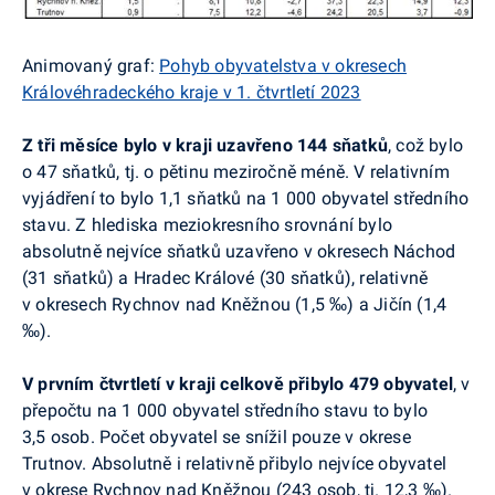
Animovaný graf:
Pohyb obyvatelstva v okresech
Královéhradeckého kraje v 1. čtvrtletí 2023
Z tři měsíce bylo v kraji uzavřeno 144 sňatků
, což bylo
o 47 sňatků, tj. o pětinu meziročně méně. V relativním
vyjádření to bylo 1,1 sňatků na 1 000 obyvatel středního
stavu. Z hlediska meziokresního srovnání bylo
absolutně nejvíce sňatků uzavřeno v okresech Náchod
(31 sňatků) a Hradec Králové (30 sňatků), relativně
v okresech Rychnov nad Kněžnou (1,5 ‰) a Jičín (1,4
‰).
V prvním čtvrtletí v kraji celkově přibylo 479 obyvatel
, v
přepočtu na 1 000 obyvatel středního stavu to bylo
3,5 osob. Počet obyvatel se snížil pouze v okrese
Trutnov. Absolutně i relativně přibylo nejvíce obyvatel
v okrese Rychnov nad Kněžnou (243 osob, tj. 12,3 ‰).