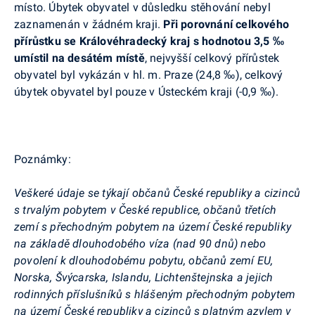
místo. Úbytek obyvatel v důsledku stěhování nebyl
zaznamenán v žádném kraji.
Při porovnání celkového
přírůstku se Královéhradecký kraj s hodnotou 3
,
5 ‰
umístil na desátém místě
, nejvyšší celkový přírůstek
obyvatel byl vykázán v hl. m. Praze (24,8 ‰), celkový
úbytek obyvatel byl pouze v Ústeckém kraji (-0,9 ‰).
Poznámky:
Veškeré údaje se týkají občanů České republiky a cizinců
s trvalým pobytem v České republice, občanů třetích
zemí s přechodným pobytem na území České republiky
na základě dlouhodobého víza (nad 90 dnů) nebo
povolení k dlouhodobému pobytu, občanů zemí EU,
Norska, Švýcarska, Islandu, Lichtenštejnska a jejich
rodinných příslušníků s hlášeným přechodným pobytem
na území České republiky a cizinců s platným azylem v