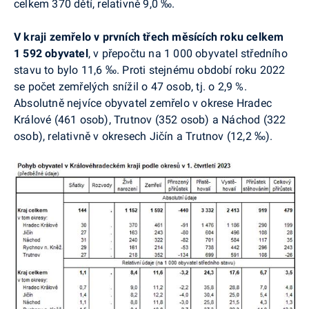
celkem 370 dětí, relativně 9,0 ‰.
V kraji zemřelo v prvních třech měsících roku celkem
1 592 obyvatel
, v přepočtu na 1 000 obyvatel středního
stavu to bylo 11,6 ‰. Proti stejnému období roku 2022
se počet zemřelých snížil o 47 osob, tj. o 2,9 %.
Absolutně nejvíce obyvatel zemřelo v okrese Hradec
Králové (461 osob), Trutnov (352 osob) a Náchod (322
osob), relativně v okresech Jičín a Trutnov (12,2 ‰).