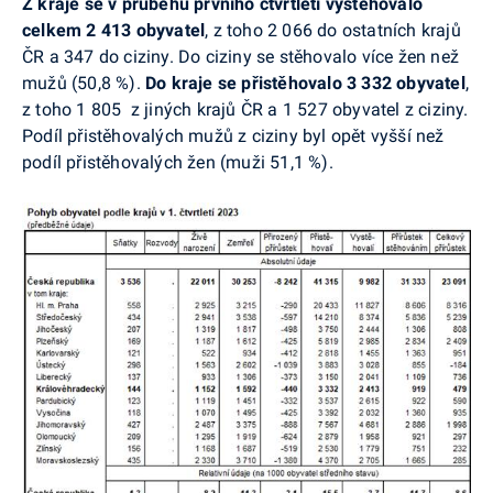
Z kraje se v průběhu prvního čtvrtletí vystěhovalo
celkem 2 413 obyvatel
, z toho 2 066 do ostatních krajů
ČR a 347 do ciziny. Do ciziny se stěhovalo více žen než
mužů (50,8 %).
Do kraje se přistěhovalo 3 332 obyvatel
,
z toho 1 805 z jiných krajů ČR a 1 527 obyvatel z ciziny.
Podíl přistěhovalých mužů z ciziny byl opět vyšší než
podíl přistěhovalých žen (muži 51,1 %).