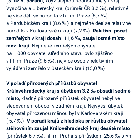
(3. až 5. pořadí
), když stejnou hodnotu měly i Kraj
Vysočina a Liberecký kraj (průměr ČR 8,2 ‰), relativně
nejvíce dětí se narodilo v hl. m. Praze (8,7 ‰)
a Pardubickém kraji (8,6 ‰) a nejméně dětí se relativně
narodilo v Karlovarském kraji (7,2 ‰).
Relativní počet
zemřelých v kraji dosáhl 11,6 ‰, zaujal osmé místo
mezi kraji.
Nejméně zemřelých obyvatel
na 1 000 obyvatel středního stavu bylo zjištěno
v hl. m. Praze (9,6 ‰), nejvíce osob v relativním
vyjádření zemřelo v Ústeckém kraji (13,0 ‰).
V pořadí přirozených přírůstků obyvatel
Královéhradecký kraj s úbytkem 3,2 ‰ obsadil sedmé
místo
, kladný přirozený přírůstek obyvatel nebyl ve
sledovaném období v žádném kraji. Nejvyšší úbytek
obyvatel přirozenou měnou byl v Karlovarském kraji
(-5,7 ‰).
V pořadí krajů z hlediska přírůstku obyvatel
stěhováním zaujal Královéhradecký kraj desáté místo
(přírůstek 6,7 ‰), hl. m. Praha s přírůstkem 25,6 ‰ první