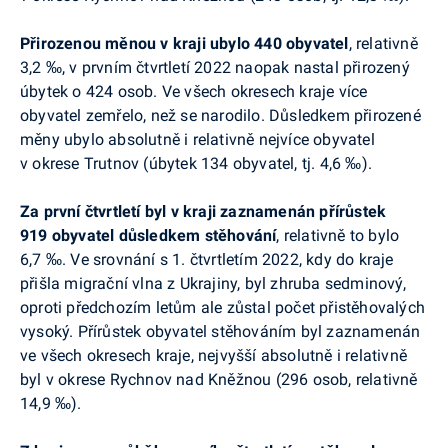
Přirozenou měnou v kraji ubylo 440 obyvatel
, relativně
3,2 ‰, v prvním čtvrtletí 2022 naopak nastal přirozený
úbytek o 424 osob. Ve všech okresech kraje více
obyvatel zemřelo, než se narodilo. Důsledkem přirozené
měny ubylo absolutně i relativně nejvíce obyvatel
v okrese Trutnov (úbytek 134 obyvatel, tj. 4,6 ‰).
Za první čtvrtletí byl v kraji zaznamenán přírůstek
919 obyvatel důsledkem stěhování
, relativně to bylo
6,7 ‰. Ve srovnání s 1. čtvrtletím 2022, kdy do kraje
přišla migrační vlna z Ukrajiny, byl zhruba
sedminový
,
oproti předchozím letům ale zůstal počet přistěhovalých
vysoký. Přírůstek obyvatel stěhováním byl zaznamenán
ve všech okresech kraje, nejvyšší absolutně i relativně
byl v okrese Rychnov nad Kněžnou (296 osob, relativně
14,9 ‰).