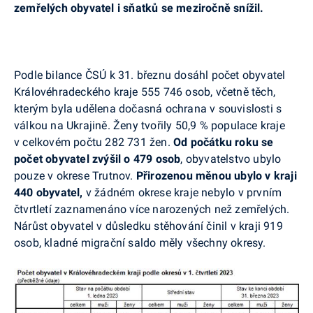
zemřelých obyvatel i sňatků se meziročně snížil.
Podle bilance ČSÚ k 31. březnu dosáhl počet obyvatel
Královéhradeckého kraje 555 746 osob, včetně těch,
kterým byla udělena dočasná ochrana v souvislosti s
válkou na Ukrajině. Ženy tvořily 50,9 % populace kraje
v celkovém počtu 282 731 žen.
Od počátku roku se
počet obyvatel zvýšil o 479 osob
, obyvatelstvo ubylo
pouze v okrese Trutnov.
Přirozenou měnou ubylo v kraji
440 obyvatel,
v žádném okrese kraje nebylo v prvním
čtvrtletí zaznamenáno více narozených než zemřelých.
Nárůst obyvatel v důsledku stěhování činil v kraji 919
osob, kladné migrační saldo měly všechny okresy.