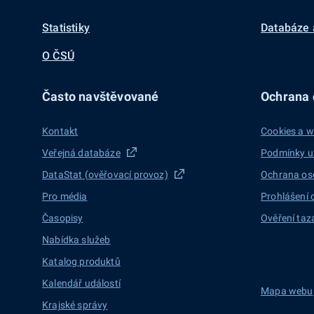
Statistiky
Databáze 
O ČSÚ
Často navštěvované
Ochrana d
Kontakt
Cookies a w
Veřejná databáze
Podmínky u
DataStat (ověřovací provoz)
Ochrana os
Pro média
Prohlášení 
Časopisy
Ověření taz
Nabídka služeb
Katalog produktů
Kalendář událostí
Mapa webu
Krajské správy