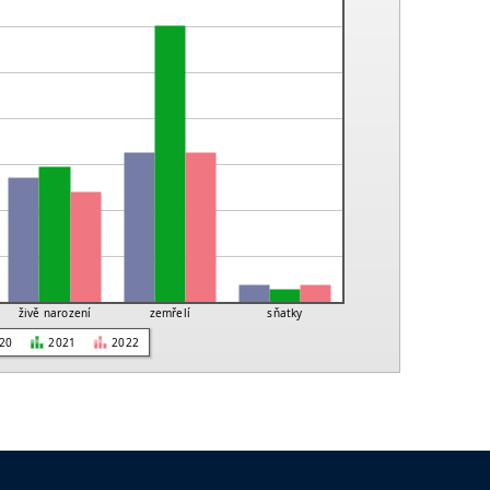
živě narození
zemřelí
sňatky
20
2021
2022