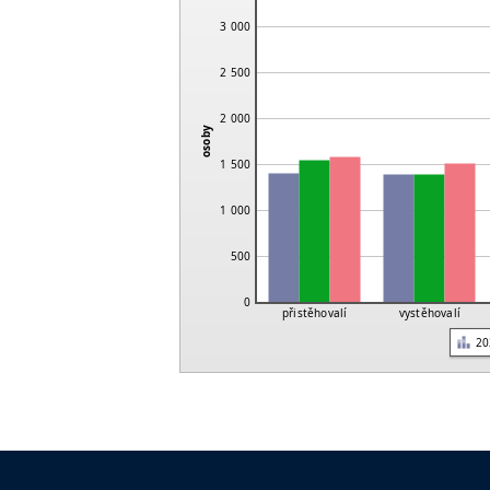
3 000
2 500
2 000
osoby
1 500
1 000
500
0
přistěhovalí
vystěhovalí
20