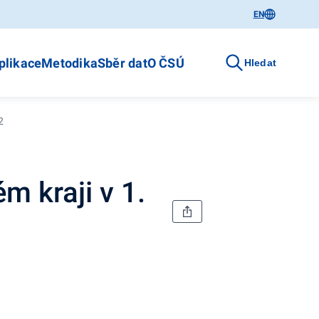
EN
plikace
Metodika
Sběr dat
O ČSÚ
Hledat
2
m kraji v 1.