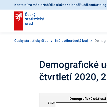
Kontakt
Pro média
Nabídka služeb
Kalendář událostí
Katalog
Český statistický úřad
Královéhradecký kraj
Demograf
Demografické ud
čtvrtletí 2020,
Demografické události v
3 500