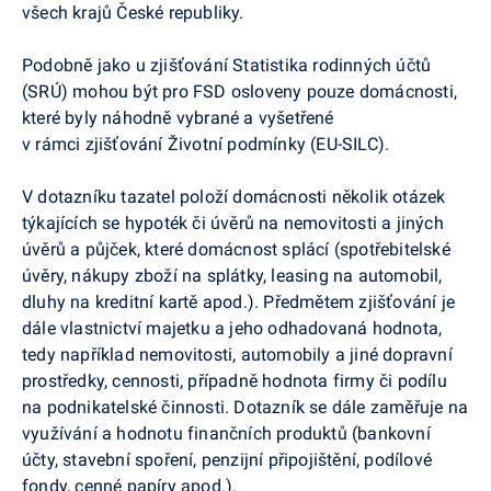
všech krajů České republiky.
Podobně jako u zjišťování Statistika rodinných účtů
(SRÚ) mohou být pro FSD osloveny pouze domácnosti,
které byly náhodně vybrané a vyšetřené
v rámci zjišťování Životní podmínky (EU-SILC).
V dotazníku tazatel položí domácnosti několik otázek
týkajících se hypoték či úvěrů na nemovitosti a jiných
úvěrů a půjček, které domácnost splácí (spotřebitelské
úvěry, nákupy zboží na splátky, leasing na automobil,
dluhy na kreditní kartě apod.). Předmětem zjišťování je
dále vlastnictví majetku a jeho odhadovaná hodnota,
tedy například nemovitosti, automobily a jiné dopravní
prostředky, cennosti, případně hodnota firmy či podílu
na podnikatelské činnosti. Dotazník se dále zaměřuje na
využívání a hodnotu finančních produktů (bankovní
účty, stavební spoření, penzijní připojištění, podílové
fondy, cenné papíry apod.).