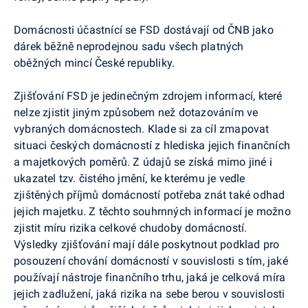
Domácnosti účastnící se FSD dostávají od ČNB jako
dárek běžně neprodejnou sadu všech platných
oběžných mincí České republiky.
Zjišťování FSD je jedinečným zdrojem informací, které
nelze zjistit jiným způsobem než dotazováním ve
vybraných domácnostech. Klade si za cíl zmapovat
situaci českých domácností z hlediska jejich finančních
a majetkových poměrů. Z údajů se získá mimo jiné i
ukazatel tzv. čistého
jmění
, ke kterému je vedle
zjištěných příjmů domácností potřeba znát také odhad
jejich majetku. Z těchto souhrnných informací je možno
zjistit míru rizika celkové chudoby domácností.
Výsledky zjišťování mají dále poskytnout podklad pro
posouzení chování domácností v souvislosti s tím, jaké
používají nástroje finančního trhu, jaká je celková míra
jejich zadlužení, jaká rizika na sebe berou v souvislosti