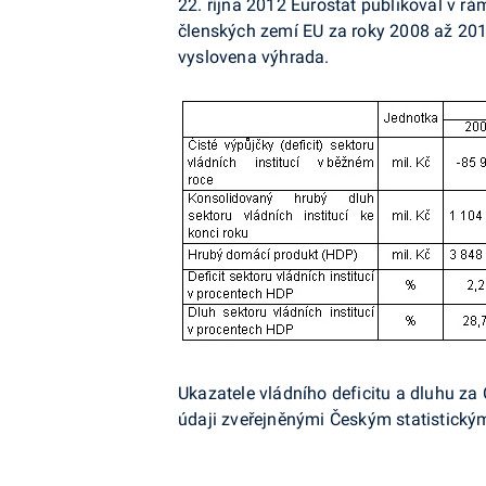
22. října 2012 Eurostat publikoval v rá
členských zemí EU za roky 2008 až 2011
vyslovena výhrada.
Ukazatele vládního deficitu a dluhu za
údaji zveřejněnými Českým statistický