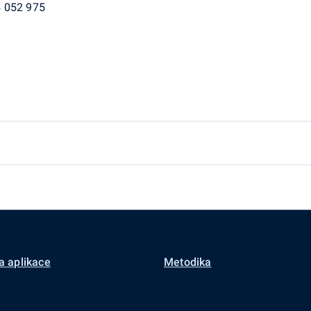
4 052 975
a aplikace
Metodika