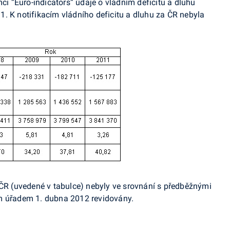
mci “Euro-indicators“ údaje o vládním deficitu a dluhu
. K notifikacím vládního deficitu a dluhu za ČR nebyla
 ČR (uvedené v tabulce) nebyly ve srovnání s předběžnými
m úřadem 1. dubna 2012 revidovány.