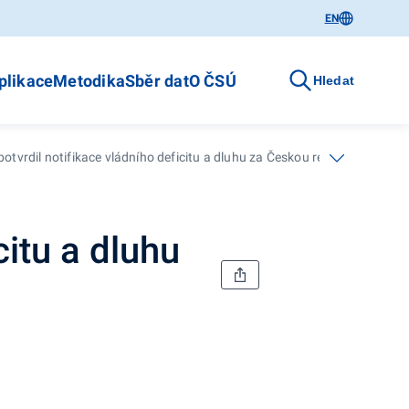
EN
plikace
Metodika
Sběr dat
O ČSÚ
Hledat
potvrdil notifikace vládního deficitu a dluhu za Českou republiku
citu a dluhu