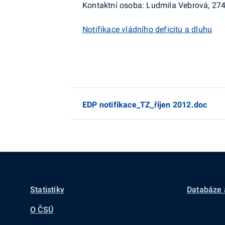
Kontaktní osoba: Ludmila Vebrová, 27
Notifikace vládního deficitu a dluhu
EDP notifikace_TZ_říjen 2012.doc
Statistiky
Databáze 
O ČSÚ