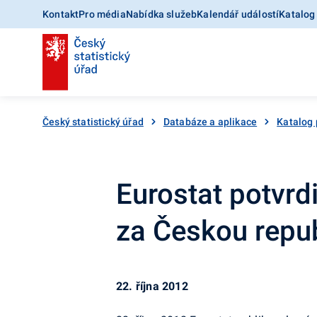
Kontakt
Pro média
Nabídka služeb
Kalendář událostí
Katalog
Český statistický úřad
Databáze a aplikace
Katalog 
Eurostat potvrdi
za Českou repu
22. října 2012