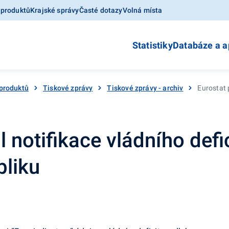
 produktů
Krajské správy
Časté dotazy
Volná místa
Statistiky
Databáze a a
produktů
Tiskové zprávy
Tiskové zprávy - archiv
Eurostat 
l notifikace vládního defi
bliku