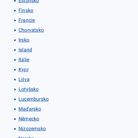
Estonsko
Finsko
Francie
Chorvatsko
Irsko
Island
Itálie
Kypr
Litva
Lotyšsko
Lucembursko
Maďarsko
Německo
Nizozemsko