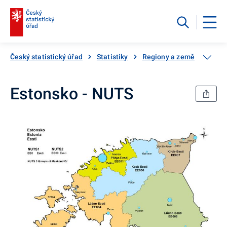
Český statistický úřad
Statistiky
Regiony a země
Regio
Estonsko - NUTS