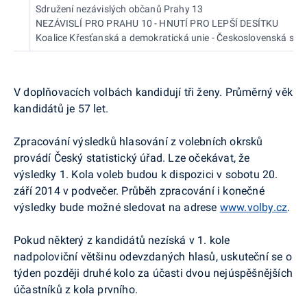
Sdružení nezávislých občanů Prahy 13
NEZÁVISLÍ PRO PRAHU 10 - HNUTÍ PRO LEPŠÍ DESÍTKU
Koalice Křesťanská a demokratická unie - Československá stran
V doplňovacích volbách kandidují tři ženy. Průměrný věk
kandidátů je 57 let.
Zpracování výsledků hlasování z volebních okrsků
provádí Český statistický úřad. Lze očekávat, že
výsledky 1. Kola voleb budou k dispozici v sobotu 20.
září 2014 v podvečer. Průběh zpracování i konečné
výsledky bude možné sledovat na adrese
www.volby.cz
.
Pokud některý z kandidátů nezíská v 1. kole
nadpoloviční většinu odevzdaných hlasů, uskuteční se o
týden později druhé kolo za účasti dvou nejúspěšnějších
účastníků z kola prvního.